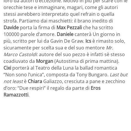
loro da autori d’eccezione. Motivo in più per stare con le
orecchie tese e immaginare, magari, come gli autori
stessi avrebbero interpretato quel refrain o quella
strofa. Partiamo dai maschietti: il brano inedito di
Davide
porta la firma di
Max Pezzali
che ha scritto
100000 parole d’amore.
Daniele
canterà Un giorno in
più, scritto per lui da Gavin De Graw.
Ics
è rimasto solo,
sicuramente per scelta sua e del suo mentore
Mr.
Marco Castoldi
: autore del suo pezzo è infatti sè stesso
coadiuvato da
Morgan
(Autostima di prima mattina).
Cixi
porterà al Teatro della Luna la ballad romantica
“Non sono l’unica”, composta da Tony Bungaro.
Last but
not least
è
Chiara
Galiazzo, cresciuta a pane e zecchino
d’oro: “Due respiri” il regalo da parte di
Eros
Ramazzotti
.