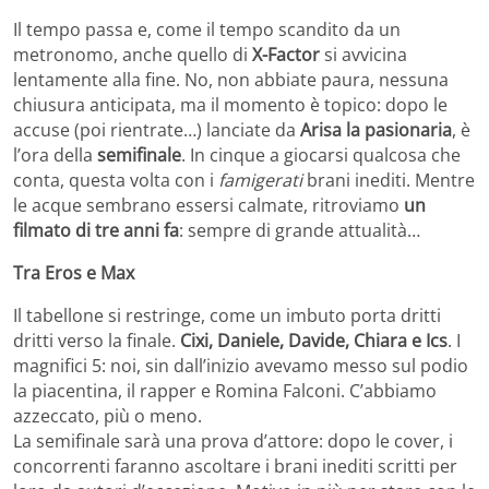
Il tempo passa e, come il tempo scandito da un
metronomo, anche quello di
X-Factor
si avvicina
lentamente alla fine. No, non abbiate paura, nessuna
chiusura anticipata, ma il momento è topico: dopo le
accuse (poi rientrate…) lanciate da
Arisa la pasionaria
, è
l’ora della
semifinale
. In cinque a giocarsi qualcosa che
conta, questa volta con i
famigerati
brani inediti. Mentre
le acque sembrano essersi calmate, ritroviamo
un
filmato di tre anni fa
: sempre di grande attualità…
Tra Eros e Max
Il tabellone si restringe, come un imbuto porta dritti
dritti verso la finale.
Cixi, Daniele, Davide, Chiara e Ics
. I
magnifici 5: noi, sin dall’inizio avevamo messo sul podio
la piacentina, il rapper e Romina Falconi. C’abbiamo
azzeccato, più o meno.
La semifinale sarà una prova d’attore: dopo le cover, i
concorrenti faranno ascoltare i brani inediti scritti per