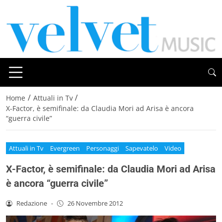
/
/
Home
Attuali in Tv
X-Factor, è semifinale: da Claudia Mori ad Arisa è ancora
“guerra civile”
Attuali in Tv
Evergreen
Personaggi
Sapevatelo
Video
X-Factor, è semifinale: da Claudia Mori ad Arisa
è ancora “guerra civile”
Redazione
-
26 Novembre 2012