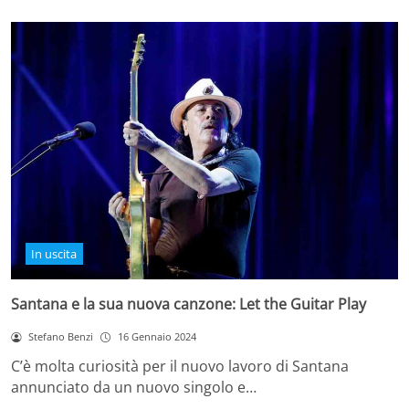
In uscita
Santana e la sua nuova canzone: Let the Guitar Play
Stefano Benzi
16 Gennaio 2024
C’è molta curiosità per il nuovo lavoro di Santana
annunciato da un nuovo singolo e…