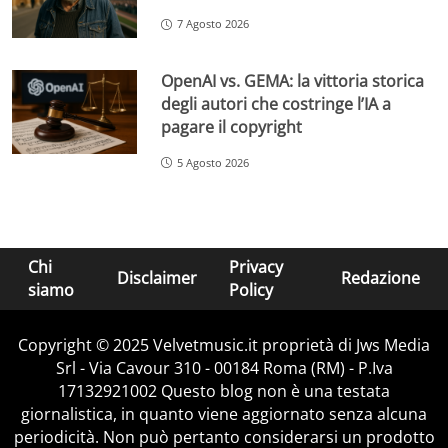
7 Agosto 2026
OpenAI vs. GEMA: la vittoria storica
degli autori che costringe l’IA a
pagare il copyright
5 Agosto 2026
Chi
Privacy
Disclaimer
Redazione
siamo
Policy
Copyright © 2025 Velvetmusic.it proprietà di Jws Media
Srl - Via Cavour 310 - 00184 Roma (RM) - P.Iva
17132921002 Questo blog non è una testata
giornalistica, in quanto viene aggiornato senza alcuna
periodicità. Non può pertanto considerarsi un prodotto