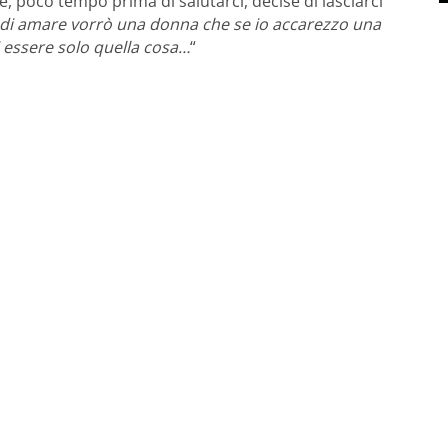
, poco tempo prima di salutarci, decise di lasciarci
di amare vorrò una donna che se io accarezzo una
i essere solo quella cosa…
“