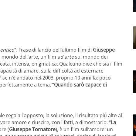
tentico
“. Frase di lancio dell’ultimo film di
Giuseppe
al mondo dell’arte, un film
ad arte
sul mondo dei
ata, intensa, enigmatica. Qualcuno dice che sia il film
ncapacità di amare, sulla difficoltà ad esternare
r
se n’è andato nel 2003, proprio 10 anni fa: poco
perfettamente a tema, “
Quando sarò capace di
inale regala l’opposto, la soluzione, il risultato più alto al
are amore e riuscire, con i fatti, a dimostrarlo. “
La
ore (
Giuseppe Tornatore
), è un film sull’amore: un