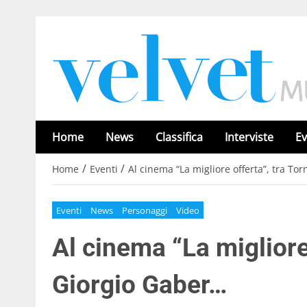
Home
News
Classifica
Interviste
Ev
/
/
Home
Eventi
Al cinema “La migliore offerta”, tra To
Eventi
News
Personaggi
Video
Al cinema “La migliore
Giorgio Gaber…