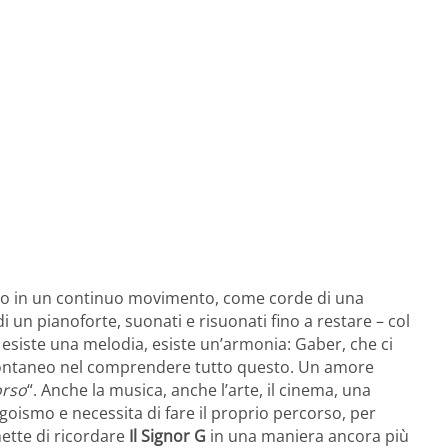
no in un continuo movimento, come corde di una
i un pianoforte, suonati e risuonati fino a restare – col
siste una melodia, esiste un’armonia: Gaber, che ci
e spontaneo nel comprendere tutto questo. Un amore
orso
“. Anche la musica, anche l’arte, il cinema, una
oismo e necessita di fare il proprio percorso, per
mette di ricordare
Il Signor G
in una maniera ancora più