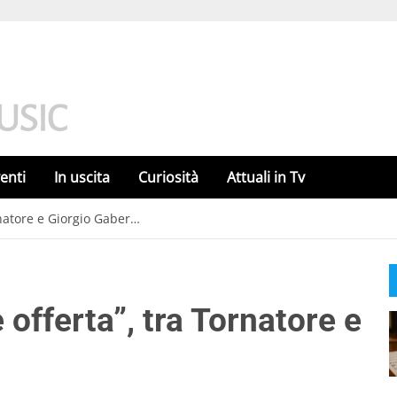
enti
In uscita
Curiosità
Attuali in Tv
rnatore e Giorgio Gaber…
 offerta”, tra Tornatore e