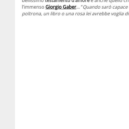
bellissimo
testamento d’amore
è anche quello che
l’immenso
Giorgio Gaber
… “
Quando sarò capace 
poltrona, un libro o una rosa lei avrebbe voglia d