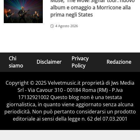
Muse, ‘The Wow! Signal’ tour: nuovo
album e omaggio a Morricone alla
prima negli States
4 Agosto 2026
Chi
Privacy
Disclaimer
Redazione
siamo
Policy
Copyright © 2025 Velvetmusic.it proprietà di Jws Media
Srl - Via Cavour 310 - 00184 Roma (RM) - P.Iva
17132921002 Questo blog non è una testata
giornalistica, in quanto viene aggiornato senza alcuna
periodicità. Non può pertanto considerarsi un prodotto
editoriale ai sensi della legge n. 62 del 07.03.2001