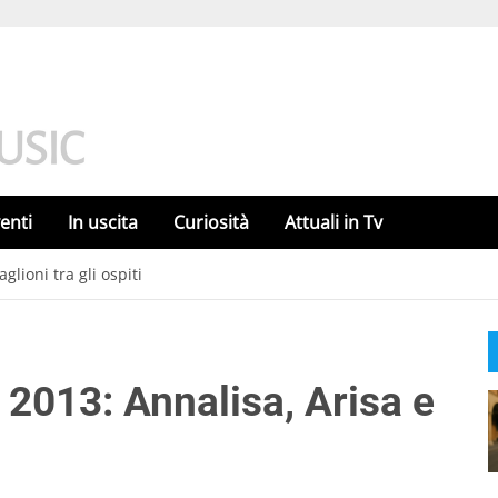
enti
In uscita
Curiosità
Attuali in Tv
glioni tra gli ospiti
 2013: Annalisa, Arisa e