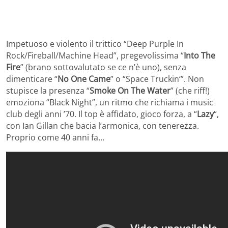
Impetuoso e violento il trittico “Deep Purple In
Rock/Fireball/Machine Head”, pregevolissima “
Into The
Fire
” (brano sottovalutato se ce n’è uno), senza
dimenticare “
No One Came
” o “Space Truckin‘”. Non
stupisce la presenza “
Smoke On The Water
” (che riff!)
emoziona “Black Night”, un ritmo che richiama i music
club degli anni ’70. Il top è affidato, gioco forza, a “
Lazy
“,
con Ian Gillan che bacia l’armonica, con tenerezza.
Proprio come 40 anni fa…