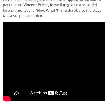
partiti con “
Vincent Price
“, forse il miglior estratto del
loro ultimo lavoro “Now What?!”, ma di roba ce n’è stata
tanta sul palcoscenico…