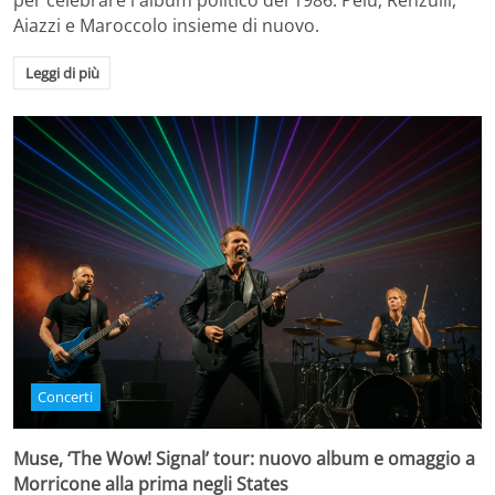
per celebrare l'album politico del 1986. Pelù, Renzulli,
Aiazzi e Maroccolo insieme di nuovo.
Leggi di più
Concerti
Muse, ‘The Wow! Signal’ tour: nuovo album e omaggio a
Morricone alla prima negli States