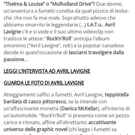
“Thelma & Louise” o “Mulholland Drive”?
Due donne,
un’avventura a fumetti condita da quel pizzico di lesbo-
chic che non fa mai male. Soprattutto adesso che
abbiamo smarrito le leggendarie (…)
t.A.T.u.
.
Avril
Lavigne
c’è e si vede e il suo ultimo videoclip non
tradisce le attese: “
Rock’n’Roll
” anticipa l’album
omonimo (“Avril Lavigne”, ndr) e la popstar canadese
decide in quest’occasione di
lasciarsi travolgere dalla
passione
…
LEGGI L’INTERVISTA AD AVRIL LAVIGNE
GUARDA LE FOTO DI AVRIL LAVIGNE
Atteggiamenti saffici a fumetti. Avril Lavigne,
teppistella
bardata di casco pittoresco
, se la intende con
un’affascinante moretta (
Danica McKellar
), all’interno di
un’automobile. “Rock’n’Roll” si presenta come un pezzo
carico e ritmato, affine all’altrettanto
accattivante
universo delle graphic novel
(chi legge i fumetti sa