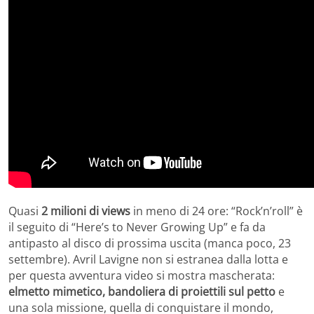
Quasi
2 milioni di views
in meno di 24 ore: “Rock’n’roll” è
il seguito di “Here’s to Never Growing Up” e fa da
antipasto al disco di prossima uscita (manca poco, 23
settembre). Avril Lavigne non si estranea dalla lotta e
per questa avventura video si mostra mascherata:
elmetto mimetico, bandoliera di proiettili sul petto
e
una sola missione, quella di conquistare il mondo,