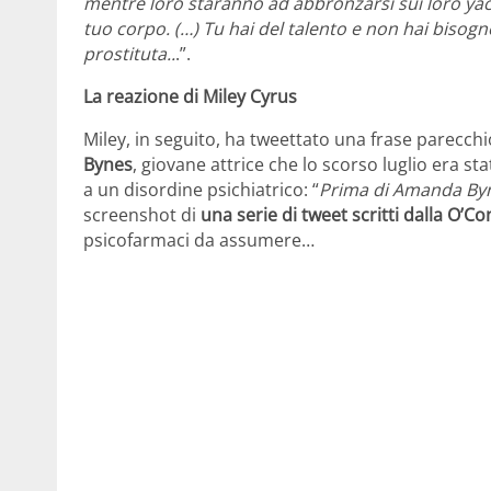
mentre loro staranno ad abbronzarsi sui loro ya
tuo corpo. (…) Tu hai del talento e non hai bisogn
prostituta..
.”.
La reazione di Miley Cyrus
Miley, in seguito, ha tweettato una frase parecch
Bynes
, giovane attrice che lo scorso luglio era st
a un disordine psichiatrico: “
Prima di Amanda Byn
screenshot di
una serie di tweet scritti dalla O’C
psicofarmaci da assumere…