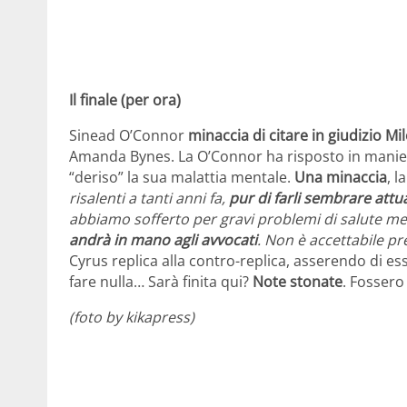
Il finale (per ora)
Sinead O’Connor
minaccia di citare in giudizio Mi
Amanda Bynes. La O’Connor ha risposto in maniera 
“deriso” la sua malattia mentale.
Una minaccia
, l
risalenti a tanti anni fa,
pur di farli sembrare attua
abbiamo sofferto per gravi problemi di salute me
andrà in mano agli avvocati
. Non è accettabile p
Cyrus replica alla contro-replica, asserendo di e
fare nulla… Sarà finita qui?
Note stonate
. Fossero
(foto by kikapress)