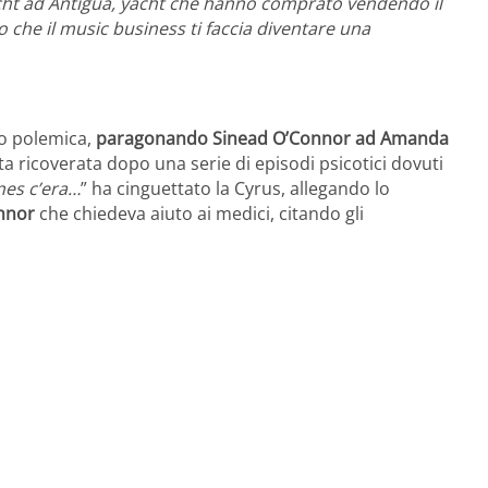
cht ad Antigua, yacht che hanno comprato vendendo il
o che il music business ti faccia diventare una
io polemica,
paragonando Sinead O’Connor ad Amanda
ata ricoverata dopo una serie di episodi psicotici dovuti
es c’era…
” ha cinguettato la Cyrus, allegando lo
onnor
che chiedeva aiuto ai medici, citando gli