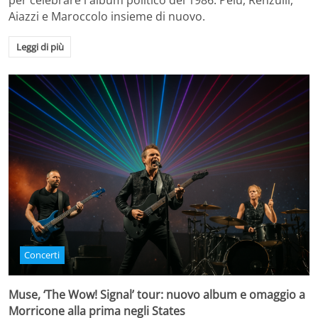
per celebrare l'album politico del 1986. Pelù, Renzulli,
Aiazzi e Maroccolo insieme di nuovo.
Leggi di più
Concerti
Muse, ‘The Wow! Signal’ tour: nuovo album e omaggio a
Morricone alla prima negli States