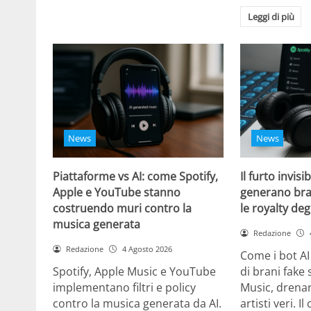
Leggi di più
News
News
Piattaforme vs AI: come Spotify,
Il furto invisi
Apple e YouTube stanno
generano bra
costruendo muri contro la
le royalty degl
musica generata
Redazione
Redazione
4 Agosto 2026
Come i bot AI
Spotify, Apple Music e YouTube
di brani fake 
implementano filtri e policy
Music, drenan
contro la musica generata da AI.
artisti veri. I