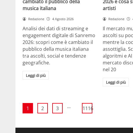
cambiato il pubblico della
2026 e cosa si
musica italiana
artisti
Redazione
4 Agosto 2026
Redazione
Analisi dei dati di streaming e
Il mercato m
engagement digitale di Sanremo
ascolti su po
2026: scopri come è cambiato il
mentre la cod
pubblico della musica italiana
assottiglia. 
tra ascolti, social e tendenze
algoritmi e A
geografiche.
mercato disco
nel 20
Leggi di più
Leggi di più
...
1
2
3
1116