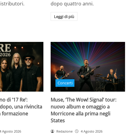
istributori.
dopo quattro anni.
Leggi di più
Concerti
rno di ’17 Re’:
Muse, ‘The Wow! Signal’ tour:
dopo, una rivincita
nuovo album e omaggio a
la formazione
Morricone alla prima negli
States
4 Agosto 2026
Redazione
4 Agosto 2026