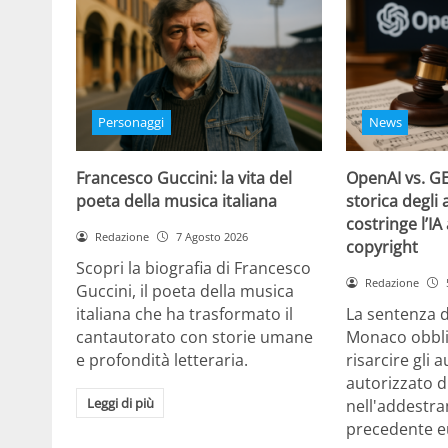
Personaggi
News
Francesco Guccini: la vita del
OpenAI vs. GE
poeta della musica italiana
storica degli 
costringe l’IA
Redazione
7 Agosto 2026
copyright
Scopri la biografia di Francesco
Redazione
Guccini, il poeta della musica
italiana che ha trasformato il
La sentenza d
cantautorato con storie umane
Monaco obbli
e profondità letteraria.
risarcire gli 
autorizzato d
Leggi di più
nell'addestra
precedente e