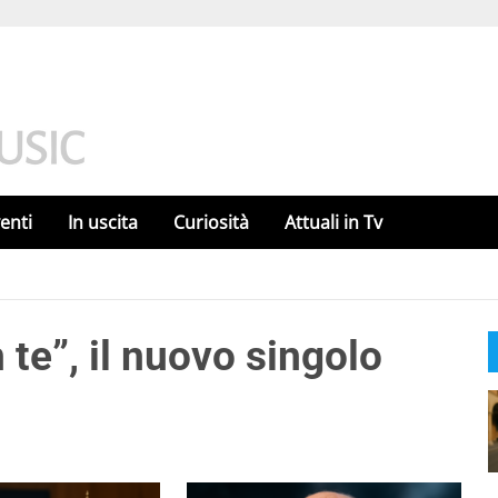
enti
In uscita
Curiosità
Attuali in Tv
 te”, il nuovo singolo