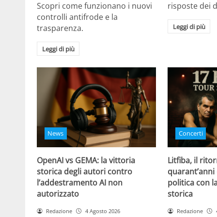
Scopri come funzionano i nuovi
risposte dei d
controlli antifrode e la
Leggi di più
trasparenza.
Leggi di più
News
Concerti
OpenAI vs GEMA: la vittoria
Litfiba, il rito
storica degli autori contro
quarant’anni 
l’addestramento AI non
politica con 
autorizzato
storica
Redazione
4 Agosto 2026
Redazione