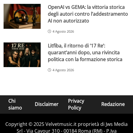
OpenAI vs GEMA: la vittoria storica
degli autori contro l’addestramento
AI non autorizzato
4 Agosto 2026
Litfiba, il ritorno di ’17 Re’:
quarant’anni dopo, una rivincita
politica con la formazione storica
4 Agosto 2026
Chi
Privacy
Disclaimer
Redazione
siamo
Policy
Copyright © 2025 Velvetmusic.it proprietà di Jws Media
Srl - Via Cavour 310 - 00184 Roma (RM) - P.Iva