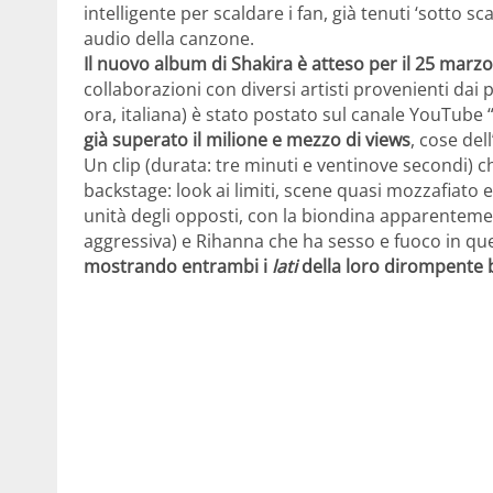
intelligente per scaldare i fan, già tenuti ‘sotto sc
audio della canzone.
Il nuovo album di Shakira è atteso per il 25 marzo
collaborazioni con diversi artisti provenienti dai p
ora, italiana) è stato postato sul canale YouTube “
già superato il milione e mezzo di views
, cose del
Un clip (durata: tre minuti e ventinove secondi) c
backstage: look ai limiti, scene quasi mozzafiato e t
unità degli opposti, con la biondina apparenteme
aggressiva) e Rihanna che ha sesso e fuoco in que
mostrando entrambi i
lati
della loro dirompente 