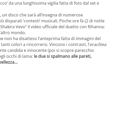
acco’ da una lunghissima vigilia fatta di foto dal set e
, un disco che sarà all’insegna di numerose
iù disparati ‘contesti’ musicali. Poche ore fa (2 di notte
Shakira Vevo” il video ufficiale del duetto con Rihanna:
l’altro mondo.
he non ha disatteso l’anteprima fatta di immagini del
anti colori a rincorrersi. Vincono i contrasti, l’
eraclitea
nte candida e innocente (poi si scopre parecchio
gli occhi di lama:
le due si spalmano alle pareti,
bellezza…