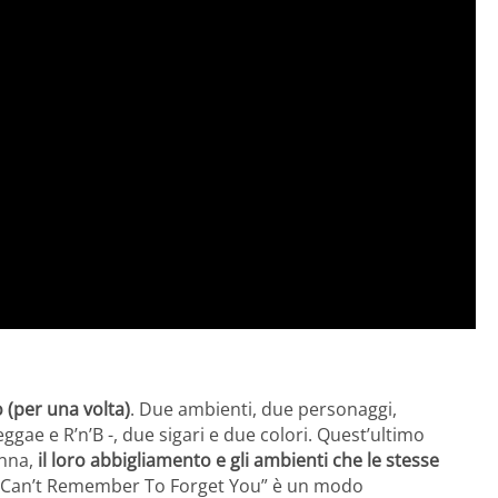
o (per una volta)
. Due ambienti, due personaggi,
eggae e R’n’B -, due sigari e due colori. Quest’ultimo
anna,
il loro abbigliamento e gli ambienti che le stesse
: “Can’t Remember To Forget You” è un modo