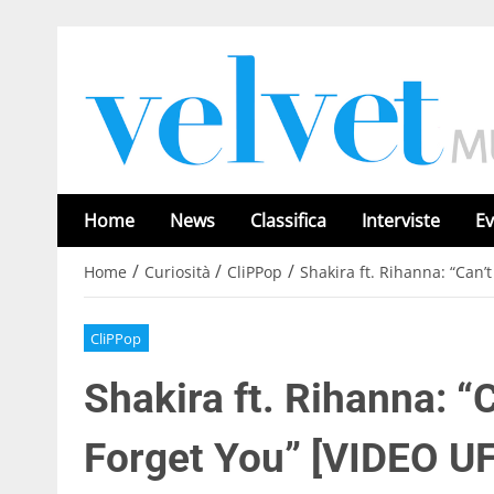
Home
News
Classifica
Interviste
Ev
/
/
/
Home
Curiosità
CliPPop
Shakira ft. Rihanna: “Can
CliPPop
Shakira ft. Rihanna: 
Forget You” [VIDEO U