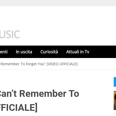
enti
In uscita
Curiosità
Attuali in Tv
’t Remember To Forget You” [VIDEO UFFICIALE]
“Can’t Remember To
FFICIALE]