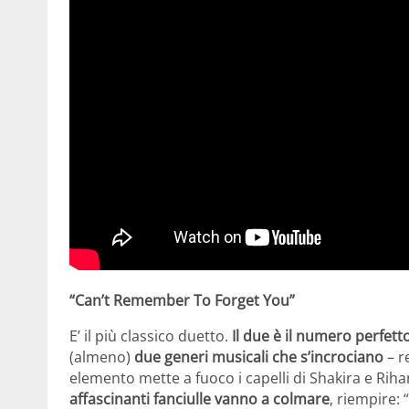
“Can’t Remember To Forget You”
E’ il più classico duetto.
Il due è il numero perfett
(almeno)
due generi musicali che s’incrociano
– r
elemento mette a fuoco i capelli di Shakira e Rih
affascinanti fanciulle vanno a colmare
, riempire