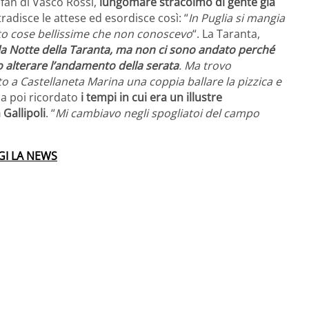
fan di Vasco Rossi,
lungomare stracolmo di gente già
radisce le attese ed esordisce così: “
In Puglia si mangia
rto cose bellissime che non conoscevo
“. La Taranta,
la Notte della Taranta, ma non ci sono andato perché
o alterare l’andamento della serata
. Ma trovo
o a Castellaneta Marina una coppia ballare la pizzica e
ha poi ricordato
i tempi in cui era un illustre
Gallipoli
. “
Mi cambiavo negli spogliatoi del campo
GI LA NEWS