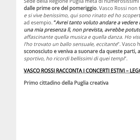
Sede della Regione Puglia meta di numerosissimi 
dalle prime ore del pomeriggio
. Vasco Rossi non t
e si vive benissimo, qui sono rinato ed ho scope
ad esempio.
“
Avrei tanto voluto andare a vedere 
una mia presenza lì, non prevista, avrebbe potut
affascinante quella musica e quella danza. Ho vist
l’ho trovato un ballo sensuale, eccitante
“. Vasco 
sconosciuto e veniva a suonare da queste parti, a 
sportivo, ho ricordi bellissimi di quei tempi
“.
VASCO ROSSI RACCONTA I CONCERTI ESTIVI – LEG
Primo cittadino della Puglia creativa