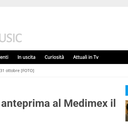
enti
In uscita
Curiosità
Attuali in Tv
 31 ottobre [FOTO]
 anteprima al Medimex il