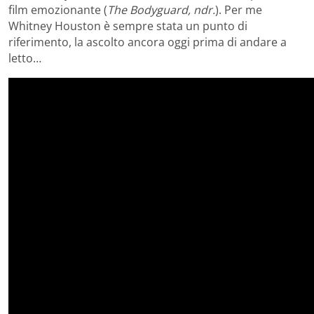
film emozionante (
The Bodyguard, ndr.
). Per me
Whitney Houston è sempre stata un punto di
riferimento, la ascolto ancora oggi prima di andare a
letto…