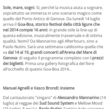
Sole, mare, sogni
. Sì, perché la musica aiuta a sognare,
soprattutto se immersa in uno scenario magico come
quello del Porto Antico di Genova. Da lunedì 14 luglio
arriva il
Goa-Boa, storico festival della città ligure che
nel 2014 compie 16 anni
: in grande stile la line-up di
questa edizione, musicalmente trasversale e di ottima
qualità. Nomi? Da Mannarino agli Afterhours, sino a
Paolo Nutini. Sarà una settimana caldissima quella che
va
dal 14 al 19, grandi concerti all’Arena del Mare di
Genova
: di seguito il programma completo con
i prezzi
dei biglietti
. Prima una gallery fotografica del fiore
all’occhiello di questo Goa-Boa 2014…
Manuel Agnelli e Vasco Brondi: insieme
Dal cantautorato “zingaro” di
Alessandro Mannarino
(14
luglio) al reggae dei
Sud Sound System
e Mellow Mood
(15 luglio). E poi lui,
Paolo Nutini
, l’artista italo-scozzese