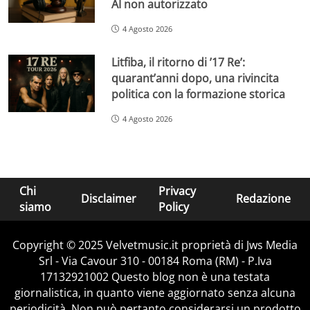
AI non autorizzato
4 Agosto 2026
Litfiba, il ritorno di ’17 Re’:
quarant’anni dopo, una rivincita
politica con la formazione storica
4 Agosto 2026
Chi
Privacy
Disclaimer
Redazione
siamo
Policy
Copyright © 2025 Velvetmusic.it proprietà di Jws Media
Srl - Via Cavour 310 - 00184 Roma (RM) - P.Iva
17132921002 Questo blog non è una testata
giornalistica, in quanto viene aggiornato senza alcuna
periodicità. Non può pertanto considerarsi un prodotto