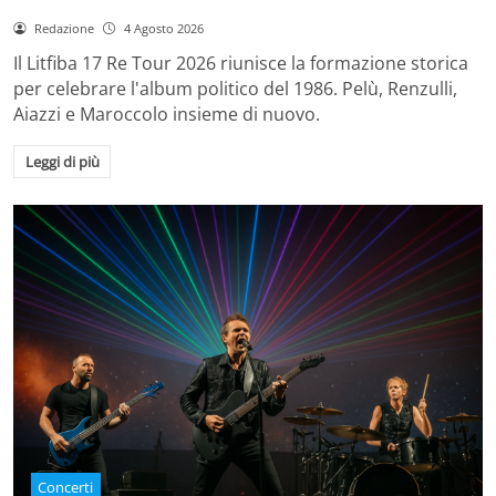
Redazione
4 Agosto 2026
Il Litfiba 17 Re Tour 2026 riunisce la formazione storica
per celebrare l'album politico del 1986. Pelù, Renzulli,
Aiazzi e Maroccolo insieme di nuovo.
Leggi di più
Concerti