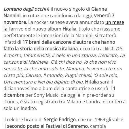
Lontano dagli occhi
è il nuovo singolo di
Gianna
Nannini
, in rotazione radiofonica da oggi,
venerdì 7
novembre
. La rocker senese aveva annunciato
un mese
fa
l’arrivo del nuovo album
Hitalia
, titolo che riassume
perfettamente le intenzioni della Nannini: si tratterà
infatti di
17 brani della canzone d’autore che hanno
fatto la storia della musica italiana
, ecco la tracklist:
Dio
è morto, L’immensità, Il cielo in una stanza, Dedicato, La
canzone di Marinella, C’è chi dice no, Io che non vivo
senza te, Io che amo solo te, Mamma, Insieme a te non
ci sto più, Caruso, Il mondo, Pugni chiusi, ‘O sole mio,
Un’avventura e Nel blu dipinto di blu.
Hitalia
sarà il
diciannovesimo album della cantautrice e uscirà il
1
dicembre
per Sony Music, da oggi è in pre-order su
iTunes, è stato registrato tra Milano e Londra e conterrà
solo un inedito.
Il celebre brano di
Sergio Endrigo
, che nel 1969 gli valse
il
secondo posto al Festival di Sanremo
, cambia