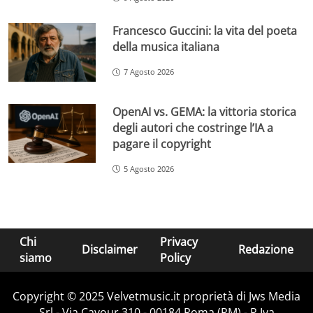
Francesco Guccini: la vita del poeta
della musica italiana
7 Agosto 2026
OpenAI vs. GEMA: la vittoria storica
degli autori che costringe l’IA a
pagare il copyright
5 Agosto 2026
Chi
Privacy
Disclaimer
Redazione
siamo
Policy
Copyright © 2025 Velvetmusic.it proprietà di Jws Media
Srl - Via Cavour 310 - 00184 Roma (RM) - P.Iva