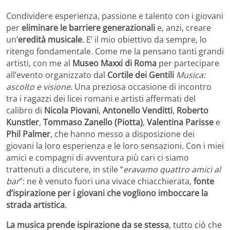
Condividere esperienza, passione e talento con i giovani
per
eliminare le barriere generazionali
e, anzi, creare
un’
eredità musicale
. E’ il mio obiettivo da sempre, lo
ritengo fondamentale. Come me la pensano tanti grandi
artisti, con me al
Museo Maxxi di Roma
per partecipare
all’evento organizzato dal
Cortile dei Gentili
Musica:
ascolto e visione
. Una preziosa occasione di incontro
tra i ragazzi dei licei romani e artisti affermati del
calibro di
Nicola Piovani
,
Antonello Venditti
,
Roberto
Kunstler
,
Tommaso Zanello (Piotta)
,
Valentina Parisse
e
Phil Palmer
, che hanno messo a disposizione dei
giovani la loro esperienza e le loro sensazioni. Con i miei
amici e compagni di avventura più cari ci siamo
trattenuti a discutere, in stile “
eravamo quattro amici al
bar
”: ne è venuto fuori una vivace chiacchierata,
fonte
d’ispirazione per i giovani che vogliono imboccare la
strada artistica
.
La musica prende ispirazione da se stessa
, tutto ciò che