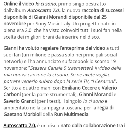
Online il video
Io ci sono
, primo singoloestratto
dall’album
Autoscatto 7.0.
, la nuova
raccolta di successi
disponibile di Gianni Morandi disponibile dal 25
novembre
per Sony Music Italy. Un progetto nato in
piena era 2.0. che ha visto coinvolti tutti i suoi fan nella
scelta dei migliori brani da inserire nel disco.
Gianni ha voluto regalare l’anteprima del video
a tutti
suoi fan (un milione e passa solo nei principali social
network) e l’ha annunciato su facebook lo scorso 19
novembre: “
Stasera Canale 5 trasmetterà il video della
mia nuova canzone Io ci sono. Se ne avete voglia,
potrete vederlo subito dopo la serie TV, “I Cesaroni
“.
Scritto a quattro mani con
Emiliano Cecere
e
Valerio
Carboni
(per la parte strumentali),
Gianni Morandi
e
Saverio Grandi
(per i testi), il singolo
Io ci sono
è
ambientato nella campagna toscana per la
regia di
Gaetano Morbioli
della
Run Multimedia
.
Autoscatto 7.0.
è un disco
nato dalla collaborazione tra i