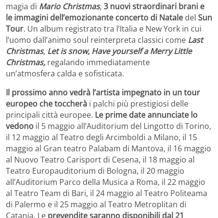
magia di
Mario Christmas
,
3 nuovi straordinari brani e
le immagini dell’emozionante concerto di Natale
del
Sun
Tour
. Un album registrato tra l’Italia e New York in cui
l’uomo dall’animo soul reinterpreta classici come
Last
Christmas
,
Let is snow, Have yourself a Merry Little
Christmas,
regalando immediatamente
un’atmosfera calda e sofisticata.
Il prossimo anno vedrà l’artista impegnato in un tour
europeo che toccherà
i palchi più prestigiosi delle
principali città europee.
Le prime date annunciate lo
vedono
il 5 maggio all’Auditorium del Lingotto di Torino,
il 12 maggio al Teatro degli Arcimboldi a Milano, il 15
maggio al Gran teatro Palabam di Mantova, il 16 maggio
al Nuovo Teatro Carisport di Cesena, il 18 maggio al
Teatro Europauditorium di Bologna, il 20 maggio
all’Auditorium Parco della Musica a Roma, il 22 maggio
al Teatro Team di Bari, il 24 maggio al Teatro Politeama
di Palermo e il 25 maggio al Teatro Metroplitan di
Catania. Le
prevendite saranno disponibili dal 21