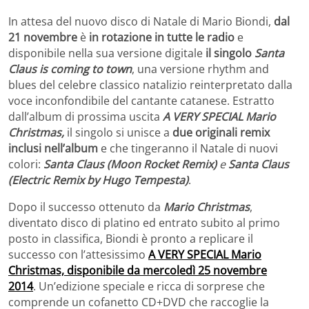
In attesa del nuovo disco di Natale di Mario Biondi,
dal
21 novembre
è
in rotazione in tutte le radio
e
disponibile nella sua versione digitale
il singolo
Santa
Claus is coming to town
, una versione rhythm and
blues del celebre classico natalizio reinterpretato dalla
voce inconfondibile del cantante catanese. Estratto
dall’album di prossima uscita
A VERY SPECIAL Mario
Christmas,
il singolo si unisce a
due originali remix
inclusi nell’album
e che tingeranno il Natale di nuovi
colori:
Santa Claus
(Moon Rocket Remix)
e
Santa Claus
(Electric Remix by Hugo Tempesta)
.
Dopo il successo ottenuto da
Mario Christmas
,
diventato disco di platino ed entrato subito al primo
posto in classifica, Biondi è pronto a replicare il
successo con l’attesissimo
A VERY SPECIAL Mario
Christmas, disponibile da mercoledì 25 novembre
2014
. Un’edizione speciale e ricca di sorprese che
comprende un cofanetto CD+DVD che raccoglie la