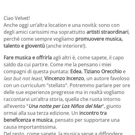
Ciao Velvet!
Anche oggi un’altra location e una novità: sono con
degli amici carissimi ma soprattutto
artisti straordinari
,
perché come sempre vogliamo
promuovere musica,
talento e gioventù
(anche interiore!).
Fare musica e offrirla
agli altri è, come sapete, il capo
saldo da cui partire. Come me la pensano i miei
compagni di questa puntata:
Edea
,
Tiziano Orecchio
e
last but not least
,
Vincenzo Incenzo
, un autore favoloso
con un curriculum “stellato”. Potremmo parlare per ore
delle sue esperienze pregresse ma in realtà vogliamo
raccontarvi un’altra storia, quella che ruota intorno
all’evento “
Una notte per Los Niños del Mar
“, giunto
ormai alla sua terza edizione. Un
incontro tra
beneficenza e musica
, pensato per supportare una
causa importantissima.
Del resto, come sapete, la musica serve a diffondere