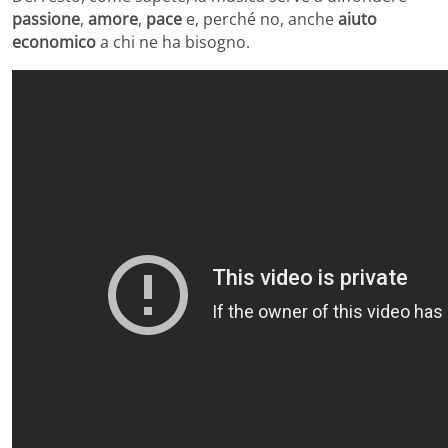
passione
,
amore
,
pace
e, perché no, anche
aiuto
economico
a chi ne ha bisogno.