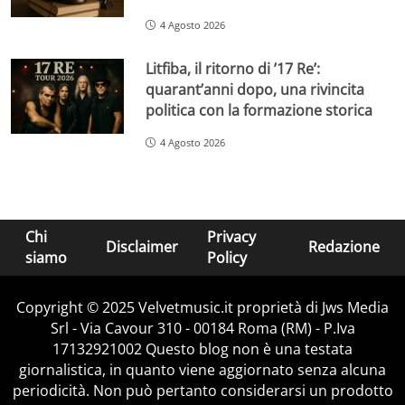
4 Agosto 2026
Litfiba, il ritorno di ’17 Re’:
quarant’anni dopo, una rivincita
politica con la formazione storica
4 Agosto 2026
Chi
Privacy
Disclaimer
Redazione
siamo
Policy
Copyright © 2025 Velvetmusic.it proprietà di Jws Media
Srl - Via Cavour 310 - 00184 Roma (RM) - P.Iva
17132921002 Questo blog non è una testata
giornalistica, in quanto viene aggiornato senza alcuna
periodicità. Non può pertanto considerarsi un prodotto