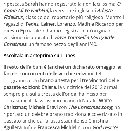
ripescata
Sarah
hanno registrato la non facilissima
O
Come
All Ye FaithFul
,
la versione inglese di
Adeste
Fidelis
un,
classico del repertorio più religioso
.
Mentre i
ragazzi di
Fedez
,
Leiner
,
Lorenzo
,
Madh e
Riccardo per
questo Ep
natalizio hanno registrato un’originale
versione rielaborata di
Have Yourself a Merry little
Christmas
,
un famoso pezzo degli anni ’40.
Ascoltala in anteprima su iTunes
Il resto dell’album è (anche) un dichiarato omaggio ai
fan dei concorrenti delle vecchie edizioni
del
programma. Un
brano a testa per i tre vincitori delle
passate edizioni: Chiara
, la vincitrice del 2012 ormai
sempre più sulla cresta dell’onda, ha inciso per
l’occasione il classicissimo brano di Natale
White
Christmas
;
Michele Bravi
con
The Christmas
song
,
ha
riportato un celebre brano tradizionale coverizzato in
passato anche dall’artista staunitense
Christina
Aguilera
. Infine
Francesca Michielin
, con
God rest Ye