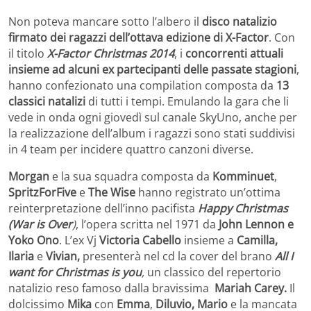
Non poteva mancare sotto l’albero il
disco natalizio
firmato dei ragazzi dell’ottava edizione di X-Factor
. Con
il titolo
X-Factor Christmas 2014
, i
concorrenti attuali
insieme ad alcuni ex partecipanti delle passate stagioni
,
hanno confezionato una compilation composta da
13
classici natalizi
di tutti i tempi. Emulando la gara che li
vede in onda ogni giovedì sul canale SkyUno, anche per
la realizzazione dell’album i ragazzi sono stati suddivisi
in 4 team per incidere quattro canzoni diverse.
Morgan
e la sua squadra composta da
Komminuet
,
SpritzForFive
e
The Wise
hanno registrato un’ottima
reinterpretazione dell’inno pacifista
Happy Christmas
(War is Over
)
, l’opera scritta nel 1971 da
John Lennon e
Yoko Ono
. L’ex Vj
Victoria Cabello
insieme a
Camilla
,
Ilaria
e
Vivian,
presenterà nel cd la cover del brano
All I
want
for Christmas is you
,
un classico del repertorio
natalizio reso famoso dalla bravissima
Mariah Carey
.
Il
dolcissimo
Mika
con
Emma
,
Diluvio
,
Mario
e la mancata