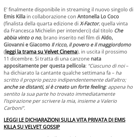
E’ finalmente disponibile in streaming il nuovo singolo di
Emis Killa
in collaborazione con
Antonella Lo Coco
(finalista della quarta edizione di
X-Factor
, quella vinta
da Francesca Michielin per intenderci) dal titolo
Che
abbia vinto o no
, brano inserito nel film di
Aldo,
Giovanni e Giacomo
Il ricco, il povero e il maggiordomo
(
leggi la trama su Velvet Cinema
), in uscita il prossimo
11 dicembre. Si tratta di una canzone
nata
appositamente per questa pellicola
:
“Ciascuno di noi
–
ha dichiarato la cantante qualche settimana fa –
ha
scritto il proprio pezzo indipendentemente dall’altro;
anche se distanti, si è creato un forte feeling
: appena ho
sentito la sua parte ho trovato immediatamente
l’ispirazione per scrivere la mia, insieme a Valerio
Carboni”.
LEGGI LE DICHIARAZIONI SULLA VITA PRIVATA DI EMIS
KILLA SU VELVET GOSSIP