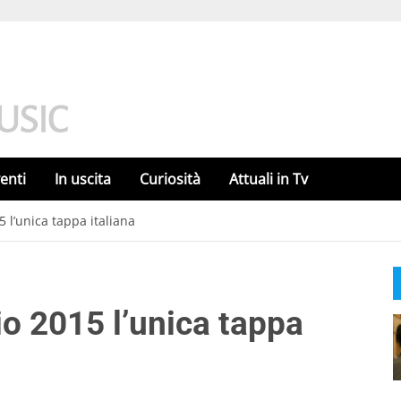
enti
In uscita
Curiosità
Attuali in Tv
5 l’unica tappa italiana
lio 2015 l’unica tappa