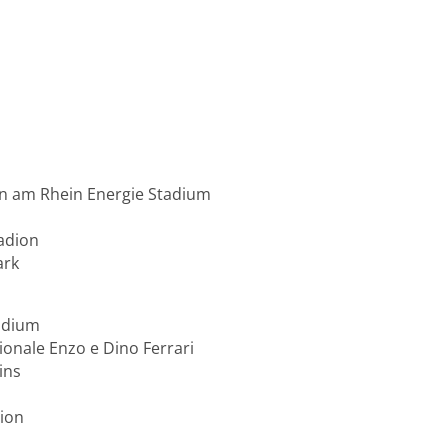
en am Rhein Energie Stadium
adion
ark
tadium
zionale Enzo e Dino Ferrari
ins
dion