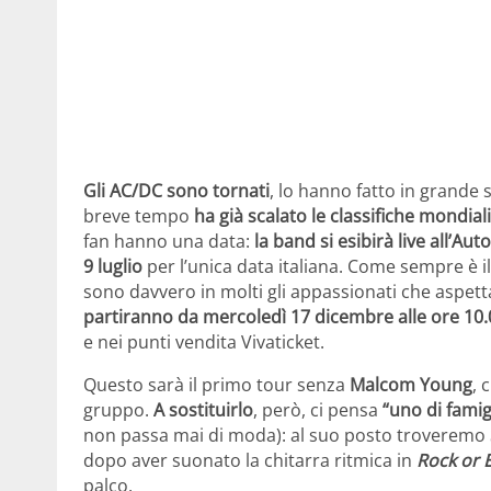
Gli AC/DC sono tornati
, lo hanno fatto in grande s
breve tempo
ha già scalato le classifiche mondial
fan hanno una data:
la band si esibirà live all’Au
9 luglio
per l’unica data italiana. Come sempre è il
sono davvero in molti gli appassionati che aspe
partiranno da mercoledì 17 dicembre alle ore 10.
e nei punti vendita Vivaticket.
Questo sarà il primo tour senza
Malcom Young
, 
gruppo.
A sostituirlo
, però, ci pensa
“uno di famig
non passa mai di moda): al suo posto troveremo
dopo aver suonato la chitarra ritmica in
Rock or 
palco.