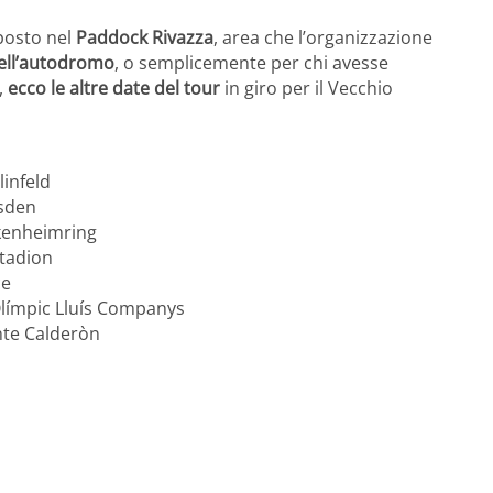
 posto nel
Paddock Rivazza
, area che l’organizzazione
dell’autodromo
, o semplicemente per chi avesse
,
ecco le altre date del tour
in giro per il Vecchio
infeld
sden
kenheimring
tadion
ce
límpic Lluís Companys
nte Calderòn