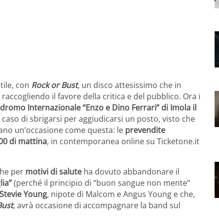
tile, con
Rock or Bust
, un disco attesissimo che in
i
raccogliendo il favore della critica e del pubblico. Ora i
todromo Internazionale “Enzo e Dino Ferrari” di Imola il
 caso di sbrigarsi per aggiudicarsi un posto, visto che
ttano un’occasione come questa: le
prevendite
00 di mattina
, in contemporanea online su Ticketone.it
che per
motivi di salute
ha dovuto abbandonare il
lia”
(perché il principio di “buon sangue non mente”
Stevie Young
, nipote di Malcom e Angus Young e che,
Bust
, avrà occasione di accompagnare la band sul