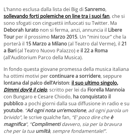
L’hanno esclusa dalla lista dei Big di
Sanremo
,
sollevando forti polemiche on line tra i suoi fan
, che si
sono sfogati con cinguettii infuocati su Twitter. Ma
Deborah Iurato
non si ferma, anzi, annuncia il
Libere
Tour
per il prossimo
Marzo 2015
. Un “mini tour” che la
porterà il
15 Marzo a Milano
(al Teatro dal Verme), il
21
a Bari
(al Teatro Nuovo Palazzo) e
il 22 a Roma
(all’Auditorium Parco della Musica).
In fondo questa giovane promessa della musica italiana
ha ottimi motivi per
continuare a sorridere
, seppure
lontana dal palco dell’Ariston
:
il suo ultimo singolo,
Dimmi dov’è il cielo
, scritto per lei da
Fiorella Mannoia
con Bungaro e Cesare Chiodo,
ha conquistato il
pubblico
a pochi giorni dalla sua diffusione in radio e su
youtube
.
“
Ad ogni nota un’emozione
, ad ogni parola un
brivido”
, le scrive qualche fan,
“E’ poco dire che
è
magnifica
“
,
“
Complimenti
davvero, sia per la bravura
che per la tua
umiltà
, sempre fondamentale!”
.