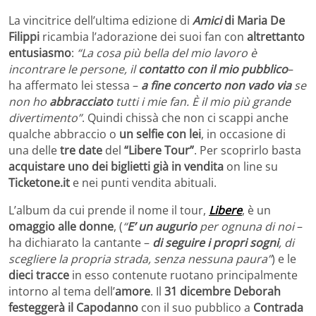
La vincitrice dell’ultima edizione di
Amici
di Maria De
Filippi
ricambia l’adorazione dei suoi fan con
altrettanto
entusiasmo
:
“La cosa più bella del mio lavoro è
incontrare le persone, il
contatto con il mio pubblico
–
ha affermato lei stessa –
a fine concerto non vado via
se
non ho
abbracciato
tutti i mie fan. È il mio più grande
divertimento”
. Quindi chissà che non ci scappi anche
qualche abbraccio o
un selfie con lei
, in occasione di
una delle
tre date
del
“Libere Tour”
. Per scoprirlo basta
acquistare uno dei biglietti già in vendita
on line su
Ticketone.it
e nei punti vendita abituali.
L’album da cui prende il nome il tour,
Libere
, è un
omaggio alle donne
, (
“
E’ un augurio
per ognuna di noi
–
ha dichiarato la cantante –
di seguire i propri sogni
, di
scegliere la propria strada, senza nessuna paura”
) e le
dieci tracce
in esso contenute ruotano principalmente
intorno al tema dell’
amore
. Il
31 dicembre Deborah
festeggerà il Capodanno
con il suo pubblico a
Contrada