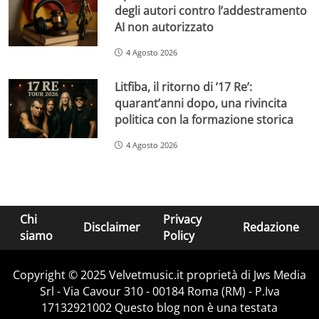
degli autori contro l’addestramento
AI non autorizzato
4 Agosto 2026
Litfiba, il ritorno di ’17 Re’:
quarant’anni dopo, una rivincita
politica con la formazione storica
4 Agosto 2026
Chi
Privacy
Disclaimer
Redazione
siamo
Policy
Copyright © 2025 Velvetmusic.it proprietà di Jws Media
Srl - Via Cavour 310 - 00184 Roma (RM) - P.Iva
17132921002 Questo blog non è una testata