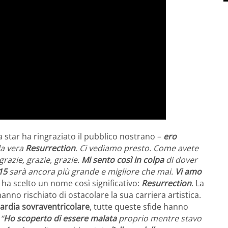
la star ha ringraziato il pubblico nostrano –
ero
la vera
Resurrection
. Ci vediamo presto. Come avete
grazie, grazie, grazie.
Mi sento così in colpa
di dover
15
sarà ancora più grande e migliore che mai.
Vi amo
 ha scelto un nome così significativo:
Resurrection
. La
anno rischiato di ostacolare la sua carriera artistica.
cardia sovraventricolare
, tutte queste sfide hanno
:
“
Ho scoperto di essere malata
proprio mentre stavo