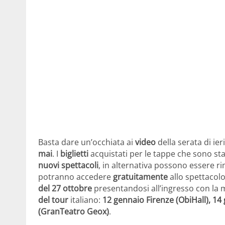
Basta dare un’occhiata ai
video
della serata di ier
mai
. I
biglietti
acquistati per le tappe che sono st
nuovi spettacoli
, in alternativa possono essere r
potranno accedere
gratuitamente
allo spettacolo
del 27 ottobre
presentandosi all’ingresso con la m
del tour
italiano:
12 gennaio Firenze (ObiHall), 1
(GranTeatro Geox)
.