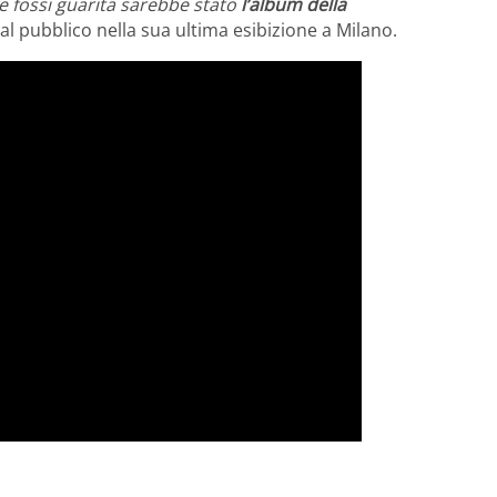
e fossi guarita sarebbe stato
l’album della
 al pubblico nella sua ultima esibizione a Milano.