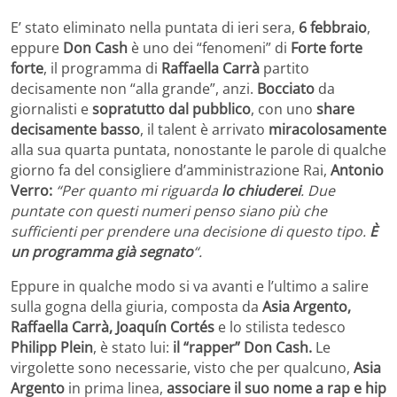
E’ stato eliminato nella puntata di ieri sera,
6 febbraio
,
eppure
Don Cash
è uno dei “fenomeni” di
Forte forte
forte
, il programma di
Raffaella Carrà
partito
decisamente non “alla grande”, anzi.
Bocciato
da
giornalisti e
sopratutto dal pubblico
, con uno
share
decisamente basso
, il talent è arrivato
miracolosamente
alla sua quarta puntata, nonostante le parole di qualche
giorno fa del consigliere d’amministrazione Rai,
Antonio
Verro:
“Per quanto mi riguarda
lo chiuderei
. Due
puntate con questi numeri penso siano più che
sufficienti per prendere una decisione di questo tipo.
È
un programma già segnato
“.
Eppure in qualche modo si va avanti e l’ultimo a salire
sulla gogna della giuria, composta da
Asia Argento,
Raffaella Carrà, Joaquín Cortés
e lo stilista tedesco
Philipp Plein
, è stato lui:
il “rapper” Don Cash.
Le
virgolette sono necessarie, visto che per qualcuno,
Asia
Argento
in prima linea,
associare il suo nome a rap e hip