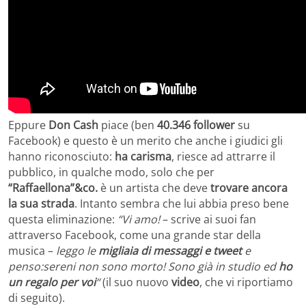
Eppure
Don Cash
piace (ben
40.346 follower
su
Facebook) e questo è un merito che anche i giudici gli
hanno riconosciuto:
ha carisma
, riesce ad attrarre il
pubblico, in qualche modo, solo che per
“Raffaellona”&co.
è un artista che deve
trovare ancora
la sua strada
. Intanto sembra che lui abbia preso bene
questa eliminazione:
“Vi amo!
– scrive ai suoi fan
attraverso Facebook, come una grande star della
musica –
leggo le
migliaia di messaggi e tweet
e
penso:sereni non sono morto! Sono già in studio ed
ho
un regalo per voi
“
(il suo nuovo
video
, che vi riportiamo
di seguito).