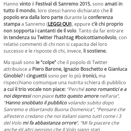
Hanno
vinto
il
Festival di Sanremo 2015
, sono
amati in
tutto il mondo
, loro stessi hanno dichiarato che
il
popolo era dalla loro parte
durante la
conferenza
stampa
a Sanremo (
LEGGI QUI
), eppure
c’è chi proprio
non sopporta i cantanti de Il volo
. Tanto da far entrare
in tendenza su Twitter l’hashtag #boicottiamoilvolo
, con
relativi commenti di chi non si capacita del loro
successo e le risposte di chi, invece,
li sostiene.
Ma quali sono
le “colpe”
che il popolo di Twitter
attribuisce a
Piero Barone, Ignazio Boschetto e Gianluca
Ginoble?
I
cinguettii
sono per lo più
ironici,
ma
rispecchiano comunque una nutrita schiera di pubblico
a cui il trio vocale non piace:
“Perché
sono romantici e a
noi depressi
non piace
tutto questo amore
nell’aria”,
“
Hanno snobbato il pubblico
volando subito dopo
Sanremo e disertando Buona Domenica”, “Pensare che
all’estero credano che noi italiani siamo tutti come i 3
del Volo
mi fa abbastanza orrore
“, “Mi fa piacere che
anche gli altri pensino che Il Volo siano stati