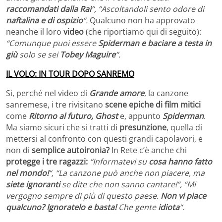
raccomandati dalla Rai
“, “Ascoltandoli sento odore di
naftalina e di ospizio
“.
Qualcuno non ha approvato
neanche il loro
video
(che riportiamo qui di seguito):
“Comunque puoi essere
Spiderman e baciare a testa in
giù
solo se sei
Tobey Maguire
“.
IL VOLO: IN TOUR DOPO SANREMO
Sì, perché nel video di
Grande amore
, la canzone
sanremese, i tre rivisitano
scene epiche di film mitici
come
Ritorno al futuro, Ghost
e, appunto
Spiderman
.
Ma siamo sicuri che si tratti di
presunzione
, quella di
mettersi al confronto con questi grandi capolavori, e
non di
semplice autoironia?
In Rete c’è anche chi
protegge i tre ragazzi:
“Informatevi su
cosa hanno fatto
nel mondo!
“, “La canzone può anche non piacere, ma
siete ignoranti
se dite che non sanno cantare!”, “Mi
vergogno sempre di più di questo paese.
Non vi piace
qualcuno? Ignoratelo e basta!
Che gente
idiota
“.