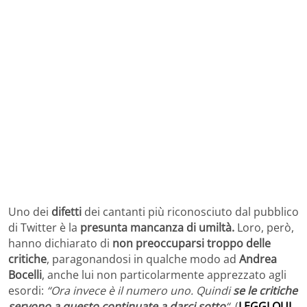
Uno dei
difetti
dei cantanti più riconosciuto dal pubblico
di Twitter è la
presunta mancanza di umiltà.
Loro, però,
hanno dichiarato di
non preoccuparsi troppo delle
critiche
, paragonandosi in qualche modo ad
Andrea
Bocelli
, anche lui non particolarmente apprezzato agli
esordi:
“Ora invece è il numero uno. Quindi
se le critiche
servono a questo continuate a darci sotto
“.
(
LEGGI QUI