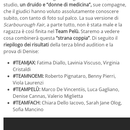
studio,
un druido e “donne di medicina”,
sue compagne,
che il giudici hanno voluto assolutamente conoscere
subito, con tanto di foto sul palco. La sua versione di
Scarbourough Fair
, a parte tutto, non è stata male e la
ragazza è così finita nel
Team Pelù.
Staremo a vedere
cosa combinerà questa
“strana coppia”
. Di seguito il
riepilogo dei risultati
della terza blind audition e la
prova di Denise:
#TEAMJAX:
Fatima Diallo, Lavinia Viscuso, Virginia
Cristaldi
#TEAMNOEMI:
Roberto Pignataro, Benny Pierri,
Viola Laurenzi
#TEAMPELÙ:
Marco De Vincentiis, Luca Gagliano,
Denise Cannas, Valerio Miglietta
#TEAMFACH:
Chiara Dello Iacovo, Sarah Jane Olog,
Sofia Mancino