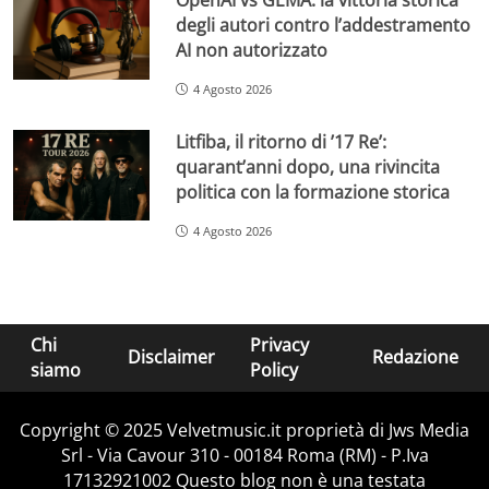
degli autori contro l’addestramento
AI non autorizzato
4 Agosto 2026
Litfiba, il ritorno di ’17 Re’:
quarant’anni dopo, una rivincita
politica con la formazione storica
4 Agosto 2026
Chi
Privacy
Disclaimer
Redazione
siamo
Policy
Copyright © 2025 Velvetmusic.it proprietà di Jws Media
Srl - Via Cavour 310 - 00184 Roma (RM) - P.Iva
17132921002 Questo blog non è una testata