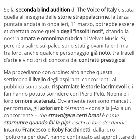
Se la
seconda blind audition
di
The Voice of Italy
è stata
quella all’insegna delle
storie strappalacrime
, la terza
puntata andata in onda ieri, 11 marzo, potrebbe essere
etichettata come quella
degli “insoliti noti”
, citando la
nostra
amata e omonima rubrica
di Velvet Music. Sì,
perché a salire sul palco sono stati giovani talenti ma,
tra loro, anche qualche personaggio
già noto
, tra fratelli
d’arte e vincitori di concorsi dai
contratti prestigiosi
.
Ma procediamo con ordine: alto anche questa
settimana il
livello
degli aspiranti concorrenti, al
pubblico sono state
risparmiate le storie lacrimevoli
e i
fan hanno potuto sorridere con Piero Pelù, Noemi e i
loro
ormoni scatenati
. Ovviamente non sono mancati,
per fortuna, gli
axforismi
:
“Attento
– consiglia J-Ax a un
concorrente –
che
stravolgere certi brani
è come
starnutire quando fai la pipi
: rischi di fare dei danni”
.
Intanto
Francesco e Roby Facchinetti
, dalla loro
“poltrona per due”, hanno continuato ad approfittare
di