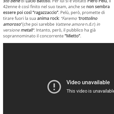
sto bene
di
Lucio Battisti
. Per lui si è voltato
Piero Pelù
, il
42enne è così finito nel suo team, anche se
non sembra
essere poi così “ragazzaccio”
. Pelù, però, promette di
tirare fuori la sua
anima rock
:
“Faremo
‘trottolino
amoroso’
(che poi sarebbe
Vattene amore
n.d.r)
in
versione
metal!
“
. Intanto, però, il pubblico ha già
soprannominato il concorrente
“Mietto”
.