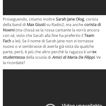
Proseguendo, citiamo inoltre
Sarah Jane Olog
, corista
della band di
Max Giusti
su Radio2, ma anche
corista di
Noemi
(ma chissà se la rossa cantante la vorrà ancora
con sé, visto che Sarah alla fine ha preferito il
Team
Fach
a lei). Se il nome di Sarah Jane non vi tornasse
nuovo o vi sembrasse di averla già vista da qualche
parte, però, è più che altro perchè la ragazza è un’
ex
studentessa
della scuola di
Amici di Maria De Filippi
. Ve
la ricordate?