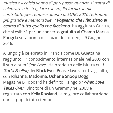
musica e il calcio vanno di pari passo quando si tratta di
celebrare e festeggiare e io voglio fornire il mio
contributo per rendere questa di EURO 2016 l’edizione
più grande e memorabile
”. “
Vogliamo che I fan siano al
centro di tutto quello che facciamo
“ ha aggiunto Guetta,
che si esibirà per
un concerto gratuito al Champ Mars a
Parigi
la sera prima dell’inizio del torneo, il 9 Giugno
2016.
A lungo già celebrato in Francia come DJ, Guetta ha
raggiunto il riconoscimento internazionale nel 2009 con
il suo album ‘
One Love
’. Ha prodotto delle hit tra cui
I
Gotta Feeling
dei
Black Eyes Peas
e lavorato, tra gli altri,
con
Rihanna, Madonna, Usher e Snoop Dogg
. Il
Magazine Billoboard ha definito il singolo ‘
When Love
Takes Over
’, vincitore di un Grammy nel 2009 e
registrato con
Kelly Rowland
, la migliore collaborazione
dance-pop di tutti i tempi.