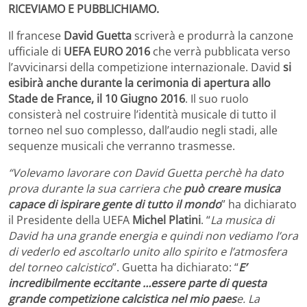
RICEVIAMO E PUBBLICHIAMO.
Il francese
David Guetta
scriverà e produrrà la canzone
ufficiale di
UEFA EURO 2016
che verrà pubblicata verso
l’avvicinarsi della competizione internazionale. David
si
esibirà anche durante la cerimonia di apertura allo
Stade de France, il 10 Giugno 2016
. Il suo ruolo
consisterà nel costruire l’identità musicale di tutto il
torneo nel suo complesso, dall’audio negli stadi, alle
sequenze musicali che verranno trasmesse.
“Volevamo lavorare con David Guetta perchè ha dato
prova durante la sua carriera che
può creare musica
capace di ispirare gente di tutto il mondo
” ha dichiarato
il Presidente della UEFA
Michel Platini
. “
La musica di
David ha una grande energia e quindi non vediamo l’ora
di vederlo ed ascoltarlo unito allo spirito e l’atmosfera
del torneo calcistico
”. Guetta ha dichiarato: “
E’
incredibilmente eccitante …essere parte di questa
grande competizione calcistica nel mio paes
e. La