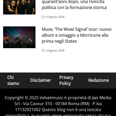
quarant’anni dopo, una rivincita
politica con la formazione storica
4 Agosto 2026
Muse, ‘The Wow! Signal’ tour: nuovo
album e omaggio a Morricone alla
prima negli States
4 Agosto 2026
Chi
Privacy
Disclaimer
Redazione
siamo
Policy
Copyright © 2025 Velvetmusic.it proprietà di Jws Media
Srl - Via Cavour 310 - 00184 Roma (RM) - P.Iva
17132921002 Questo blog non è una testata
giornalistica, in quanto viene aggiornato senza alcuna