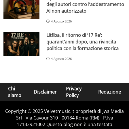
degli autori contro l’addestramento
AI non autorizzato
4 Agosto 2026
Litfiba, il ritorno di ’17 Re’:
quarant’anni dopo, una rivincita
politica con la formazione storica
4 Agosto 2026
Chi
Privacy
Disclaimer
Redazione
siamo
Policy
Copyright © 2025 Velvetmusic.it proprietà di Jws Media
Srl - Via Cavour 310 - 00184 Roma (RM) - P.Iva
17132921002 Questo blog non è una testata