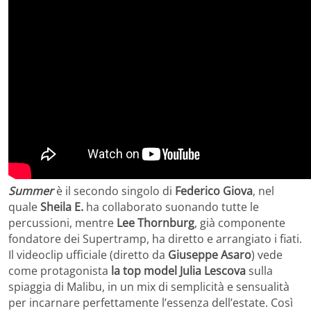
Summer
è il secondo singolo di
Federico Giova
, nel
quale
Sheila E.
ha collaborato suonando tutte le
percussioni, mentre
Lee Thornburg
, già componente
fondatore dei Supertramp, ha diretto e arrangiato i fiati.
Il videoclip ufficiale (diretto da
Giuseppe Asaro
) vede
come protagonista
la top model Julia Lescova
sulla
spiaggia di Malibu, in un mix di semplicità e sensualità
per incarnare perfettamente l’essenza dell’estate. Così