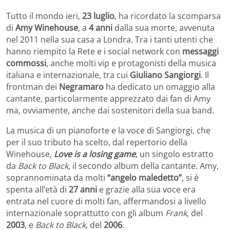
Tutto il mondo ieri,
23 luglio
, ha ricordato la scomparsa
di
Amy Winehouse
, a
4 anni
dalla sua morte, avvenuta
nel 2011 nella sua casa a Londra. Tra i tanti utenti che
hanno riempito la Rete e i social network con
messaggi
commossi
, anche molti vip e protagonisti della musica
italiana e internazionale, tra cui
Giuliano Sangiorgi
. Il
frontman dei
Negramaro
ha dedicato un omaggio alla
cantante, particolarmente apprezzato dai fan di Amy
ma, ovviamente, anche dai sostenitori della sua band.
La musica di un pianoforte e la voce di Sangiorgi, che
per il suo tributo ha scelto, dal repertorio della
Winehouse,
Love is a losing game
, un singolo estratto
da
Back to Black
, il secondo album della cantante. Amy,
soprannominata da molti
“angelo maledetto”
, si è
spenta all’età di
27 anni
e grazie alla sua voce era
entrata nel cuore di molti fan, affermandosi a livello
internazionale soprattutto con gli album
Frank
, del
2003
, e
Back to Black
, del
2006
.