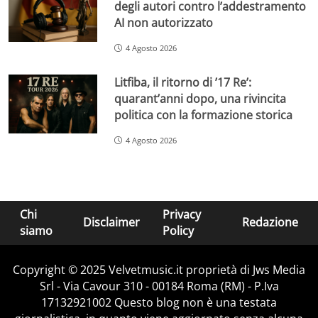
degli autori contro l’addestramento
AI non autorizzato
4 Agosto 2026
Litfiba, il ritorno di ’17 Re’:
quarant’anni dopo, una rivincita
politica con la formazione storica
4 Agosto 2026
Chi
Privacy
Disclaimer
Redazione
siamo
Policy
Copyright © 2025 Velvetmusic.it proprietà di Jws Media
Srl - Via Cavour 310 - 00184 Roma (RM) - P.Iva
17132921002 Questo blog non è una testata