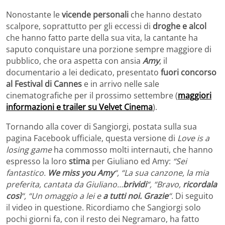
Nonostante le
vicende personali
che hanno destato
scalpore, soprattutto per gli eccessi di
droghe e alcol
che hanno fatto parte della sua vita, la cantante ha
saputo conquistare una porzione sempre maggiore di
pubblico, che ora aspetta con ansia
Amy
, il
documentario a lei dedicato, presentato
fuori concorso
al Festival di Cannes
e in arrivo nelle sale
cinematografiche per il prossimo settembre (
maggiori
informazioni e trailer su Velvet Cinema
).
Tornando alla cover di Sangiorgi, postata sulla sua
pagina Facebook ufficiale, questa versione di
Love is a
losing game
ha commosso molti internauti, che hanno
espresso la loro
stima
per Giuliano ed Amy:
“Sei
fantastico.
We miss you Amy
“, “La sua canzone, la mia
preferita, cantata da Giuliano…
brividi
“, “Bravo,
ricordala
così
“, “Un omaggio a lei e
a tutti noi. Grazie
“
. Di seguito
il video in questione. Ricordiamo che Sangiorgi solo
pochi giorni fa, con il resto dei Negramaro, ha fatto