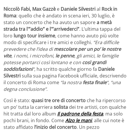
Niccolò Fabi, Max Gazzè
e
Daniele Silvestri
al
Rock in
Roma
: quello che è andato in scena ieri, 30 luglio, è
stato un concerto che ha avuto un sapore
a metà
strada tra l'”addio” e l'”arrivederci”
. L’ultima tappa del
loro
lungo tour insieme
, come hanno avuto più volte
modo di specificare i tre amici e colleghi.
“Era difficile
prevedere che l’idea di
mescolare per un po’ le nostre
vite
, i nomi, i microfoni,
le penne
, gli amici, le famiglie
potesse portarci così lontano e con
così grandi
soddisfazioni
“
, ha scritto qualche giorno fa
Daniele
Silvestri
sulla sua pagina Facebook ufficiale, descrivendo
il concerto di Roma come
“la nostra
festa finale
“
,
“una
degna conclusione”
.
Così è stato:
quasi tre ore di concerto
che ha ripercorso
un po’ tutta la carriera
solista
dei tre artisti, con qualche
hit tratta dal loro album
Il padrone della festa
, ma solo
pochi brani, in fondo. Come
Alzo le mani
, alle cui note è
stato affidato
l’inizio del concerto
. Un pezzo