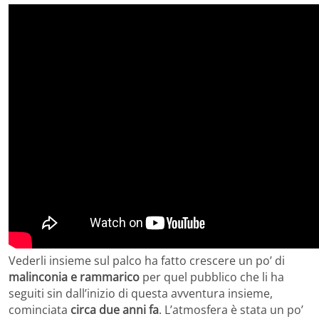
Vederli insieme sul palco ha fatto crescere un po’ di
malinconia e rammarico
per quel pubblico che li ha
seguiti sin dall’inizio di questa avventura insieme,
cominciata
circa due anni fa
. L’atmosfera è stata un po’