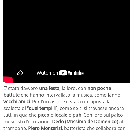
E’ stata davvero
una festa
, la loro, con
non poche
battute
che hanno intervallato la musica, come fanno i
vecchi amici
. Per l’occasione è stata riproposta la
scaletta di
“quei tempi lì”
, come se ci si trovasse ancora
tutti in qualche
piccolo locale o pub
. Con loro sul palco
musicisti d’eccezione:
Dedo (Massimo de Domenico)
al
trombone,
Piero Monterisi
, batterista che collabora con