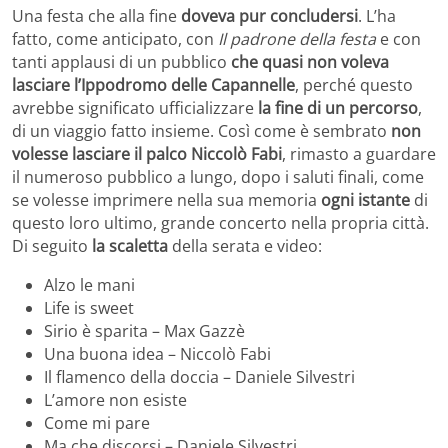
Una festa che alla fine
doveva pur concludersi
. L’ha
fatto, come anticipato, con
Il padrone della festa
e con
tanti applausi di un pubblico
che quasi non voleva
lasciare l’Ippodromo delle Capannelle
, perché questo
avrebbe significato ufficializzare
la fine di un percorso
,
di un viaggio fatto insieme. Così come è sembrato
non
volesse lasciare il palco Niccolò Fabi
, rimasto a guardare
il numeroso pubblico a lungo, dopo i saluti finali, come
se volesse imprimere nella sua memoria
ogni istante
di
questo loro ultimo, grande concerto nella propria città.
Di seguito
la scaletta
della serata e video:
Alzo le mani
Life is sweet
Sirio è sparita – Max Gazzè
Una buona idea – Niccolò Fabi
Il flamenco della doccia – Daniele Silvestri
L’amore non esiste
Come mi pare
Ma che discorsi – Daniele Silvestri