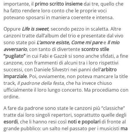
importante, il
primo scritto insieme
dai tre, quello che
ha fatto rendere loro conto che le proprie voci
potevano sposarsi in maniera coerente e intensa.
Oppure
Life is sweet
, secondo pezzo in scaletta. Altre
canzoni tratte dall’album del trio e presentate dal vivo
sono state poi
L’amore esiste, Come mi pare
e
Il mio
avversario
, con tanto di divertente
scontro stile
“pugilato”
in cui Fabi e Gazzè si sono anche sfidati, a fine
canzone, con frammenti di alcuni tra i loro rispettivi
successi, con Daniele Silvestri nei panni dell’
arbitro
imparziale
. Poi, ovviamente, non poteva mancare la title
track,
Il padrone della festa
, che ha invece chiuso
ufficialmente il loro lungo concerto. Ma procediamo con
ordine.
A fare da padrone sono state le canzoni più “classiche”
tratte dai loro singoli repertori, soprattutto quelle degli
esordi
, che li hanno resi così
noti e popolari
di fronte al
grande pubblico: un salto nel passato per i musicisti
ma