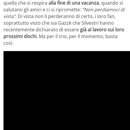
quella che si respira
alla fine di una vacanza
, quando si
salutano gli amici e ci si ripromette:
“Non perdiamoci di
vista”
. Di vista non li perderanno di certo, i loro fan,
soprattutto visto che sia Gazzè che Silvestri hanno
recentemente dichiarato di essere
già al lavoro sui loro
prossimi dischi
. Ma per il trio, per il momento, basta
così.