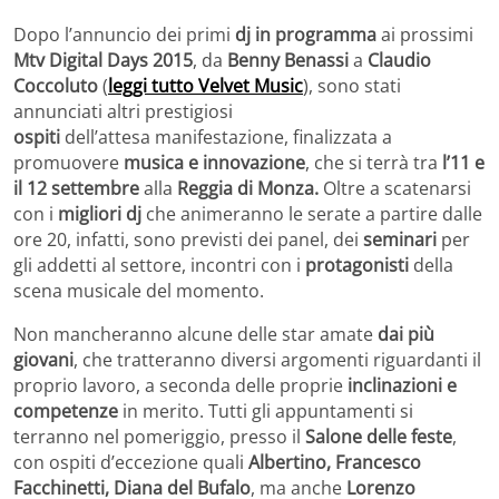
Dopo l’annuncio dei primi
dj in programma
ai prossimi
Mtv Digital Days 2015
, da
Benny Benassi
a
Claudio
Coccoluto
(
leggi tutto Velvet Music
), sono stati
annunciati altri prestigiosi
ospiti
dell’attesa manifestazione, finalizzata a
promuovere
musica e innovazione
, che si terrà tra
l’
11 e
il 12 settembre
alla
Reggia di Monza.
Oltre a scatenarsi
con i
migliori dj
che animeranno le serate a partire dalle
ore 20, infatti, sono previsti dei panel, dei
seminari
per
gli addetti al settore, incontri con i
protagonisti
della
scena musicale del momento.
Non mancheranno alcune delle star amate
dai più
giovani
, che tratteranno diversi argomenti riguardanti il
proprio lavoro, a seconda delle proprie
inclinazioni e
competenze
in merito. Tutti gli appuntamenti si
terranno nel pomeriggio, presso il
Salone delle feste
,
con ospiti d’eccezione quali
Albertino, Francesco
Facchinetti, Diana del Bufalo
, ma anche
Lorenzo