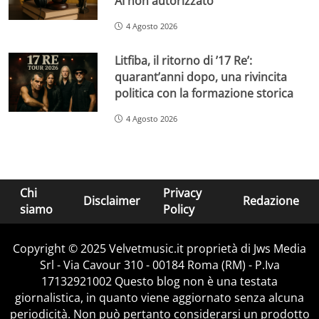
AI non autorizzato
4 Agosto 2026
Litfiba, il ritorno di ’17 Re’:
quarant’anni dopo, una rivincita
politica con la formazione storica
4 Agosto 2026
Chi
Privacy
Disclaimer
Redazione
siamo
Policy
Copyright © 2025 Velvetmusic.it proprietà di Jws Media
Srl - Via Cavour 310 - 00184 Roma (RM) - P.Iva
17132921002 Questo blog non è una testata
giornalistica, in quanto viene aggiornato senza alcuna
periodicità. Non può pertanto considerarsi un prodotto