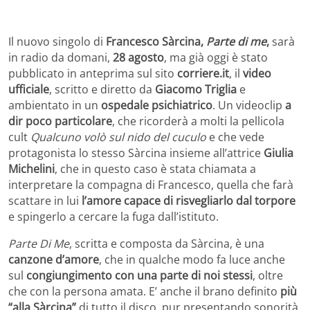
Il nuovo singolo di
Francesco Sàrcina,
Parte di me
,
sarà
in radio da domani,
28 agosto
, ma già oggi è stato
pubblicato in anteprima sul sito
corriere.it
, il
video
ufficiale
, scritto e diretto da
Giacomo Triglia
e
ambientato in un
ospedale psichiatrico
. Un videoclip
a
dir poco particolare
, che ricorderà a molti la pellicola
cult
Qualcuno volò sul nido del cuculo
e che vede
protagonista lo stesso Sàrcina insieme all’attrice
Giulia
Michelini
, che in questo caso è stata chiamata a
interpretare la compagna di Francesco, quella che farà
scattare in lui
l’amore capace di risvegliarlo dal torpore
e spingerlo a cercare la fuga dall’istituto.
Parte Di Me
, scritta e composta da Sàrcina, è una
canzone d’amore
, che in qualche modo fa luce anche
sul
congiungimento con una parte di noi stessi
, oltre
che con la persona amata. E’ anche il brano definito
più
“alla Sàrcina”
di tutto il disco, pur presentando sonorità