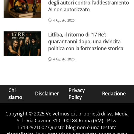
degli autori contro l’addestramento
AI non autorizzato
4 Agosto 2026
Litfiba, il ritorno di ’17 Re’:
quarant’anni dopo, una rivincita
politica con la formazione storica
4 Agosto 2026
Chi
Privacy
Disclaimer
Redazione
siamo
Policy
Copyright © 2025 Velvetmusic.it proprietà di Jws Media
Srl - Via Cavour 310 - 00184 Roma (RM) - P.Iva
17132921002 Questo blog non è una testata