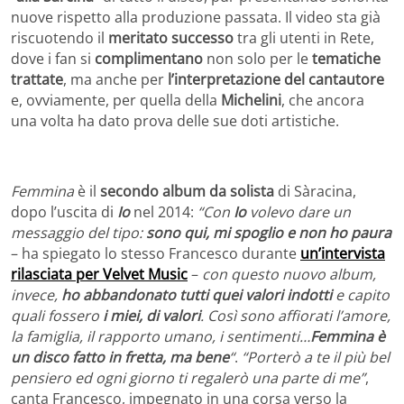
nuove rispetto alla produzione passata. Il video sta già
riscuotendo il
meritato successo
tra gli utenti in Rete,
dove i fan si
complimentano
non solo per le
tematiche
trattate
, ma anche per
l’interpretazione del cantautore
e, ovviamente, per quella della
Michelini
, che ancora
una volta ha dato prova delle sue doti artistiche.
Femmina
è il
secondo album da solista
di Sàracina,
dopo l’uscita di
Io
nel 2014:
“Con
Io
volevo dare un
messaggio del tipo:
sono qui, mi spoglio e non ho paura
– ha spiegato lo stesso Francesco durante
un’intervista
rilasciata per Velvet Music
–
con questo nuovo album,
invece,
ho abbandonato tutti quei valori indotti
e capito
quali fossero
i miei, di valori
. Così sono affiorati l’amore,
la famiglia, il rapporto umano, i sentimenti…
Femmina è
un disco fatto in fretta, ma bene
“
.
“Porterò a te il più bel
pensiero ed ogni giorno ti regalerò una parte di me”
,
canta Francesco, impegnato in una corsa verso la