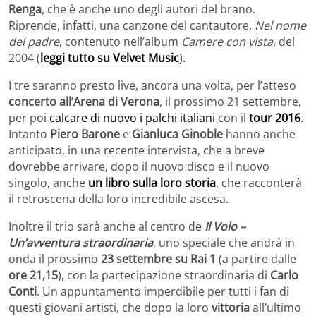
Renga
, che è anche uno degli autori del brano.
Riprende, infatti, una canzone del cantautore,
Nel nome
del padre
, contenuto nell’album
Camere con vista
, del
2004 (
leggi tutto su Velvet Music
).
I tre saranno presto live, ancora una volta, per l’atteso
concerto all’Arena di Verona
, il prossimo 21 settembre,
per poi
calcare di nuovo i palchi italiani
con il
tour 2016
.
Intanto
Piero Barone
e
Gianluca Ginoble
hanno anche
anticipato, in una recente intervista, che a breve
dovrebbe arrivare, dopo il nuovo disco e il nuovo
singolo, anche
un libro sulla loro storia
, che racconterà
il retroscena della loro incredibile ascesa.
Inoltre il trio sarà anche al centro de
Il Volo –
Un’avventura straordinaria
, uno speciale che andrà in
onda il prossimo
23 settembre su Rai 1
(a partire dalle
ore 21,15
), con la partecipazione straordinaria di
Carlo
Conti
. Un appuntamento imperdibile per tutti i fan di
questi giovani artisti, che dopo la loro
vittoria
all’ultimo