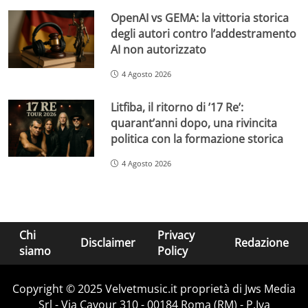
OpenAI vs GEMA: la vittoria storica
degli autori contro l’addestramento
AI non autorizzato
4 Agosto 2026
Litfiba, il ritorno di ’17 Re’:
quarant’anni dopo, una rivincita
politica con la formazione storica
4 Agosto 2026
Chi
Privacy
Disclaimer
Redazione
siamo
Policy
Copyright © 2025 Velvetmusic.it proprietà di Jws Media
Srl - Via Cavour 310 - 00184 Roma (RM) - P.Iva