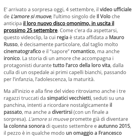
E’ arrivato a sorpresa oggi, 4 settembre, il
video ufficiale
de
L’amore si muove
, l’ultimo singolo de
Il Volo
che
anticipa
il loro nuovo disco omonimo, in uscita il
prossimo 25 settembre
. Come c’era da aspettarsi,
questo videoclip, la cui
regia
è stata affidata a
Mauro
Russo
, è decisamente particolare, dal taglio molto
cinematografico
e il “sapore”
romantico
, ma anche
ironico
. La storia di un amore che accompagna i
protagonisti durante
tutto l’arco della loro vita
, dalla
culla di un ospedale ai primi capelli bianchi, passando
per l’infanzia, l’adolescenza, la maturità.
Ma all’inizio e alla fine del video ritroviamo anche i tre
ragazzi truccati da
simpatici vecchietti
, seduti su una
panchina, intenti a ricordare nostalgicamente
il
passato
, ma anche a
divertirsi
(con un finale a
sorpresa).
L’amore si muove
promette già di diventare
la colonna sonora
di questo settembre e
autunno 2015
,
il pezzo è in qualche modo
un omaggio a Francesco