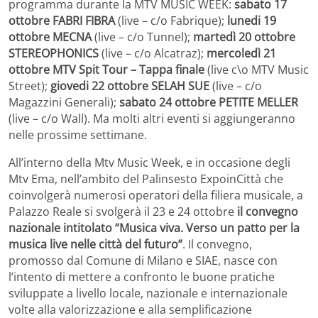
programma durante la MTV MUSIC WEEK:
sabato 17
ottobre FABRI FIBRA
(live – c/o Fabrique);
lunedi 19
ottobre MECNA
(live – c/o Tunnel);
martedì 20 ottobre
STEREOPHONICS
(live – c/o Alcatraz);
mercoledì 21
ottobre MTV Spit Tour – Tappa finale
(live c\o MTV Music
Street);
giovedi 22 ottobre SELAH SUE
(live – c/o
Magazzini Generali);
sabato 24 ottobre PETITE MELLER
(live – c/o Wall). Ma molti altri eventi si aggiungeranno
nelle prossime settimane.
All’interno della Mtv Music Week, e in occasione degli
Mtv Ema, nell’ambito del Palinsesto ExpoinCittà che
coinvolgerà numerosi operatori della filiera musicale, a
Palazzo Reale si svolgerà il 23 e 24 ottobre
il convegno
nazionale intitolato “Musica viva. Verso un patto per la
musica live nelle città del futuro”
. Il convegno,
promosso dal Comune di Milano e SIAE, nasce con
l’intento di mettere a confronto le buone pratiche
sviluppate a livello locale, nazionale e internazionale
volte alla valorizzazione e alla semplificazione