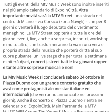
Tutti gli eventi della Mtv Music Week sono inoltre inseriti
nel più ampio calendario di ExpoinCittà.
Altra
importante novità sarà la MTV Street
: una strada nel
centro di Milano – via Corsico (zona Navigli) – che per 8
giorni diventerà il luogo deputato del divertimento
meneghino. La MTV Street ospiterà a tutte le ore del
giorno eventi, live, anche a sorpresa, incontri, workshop
e molto altro, che trasformeranno la via in una vera e
propria strada della musica che porterà dritta al suo
cuore pulsante: un live stage che per tutta la settimana
ospiterà
djset, concerti, street battle tra giovani rapper
e tante altre sorprese musicali e non!
La Mtv Music Week si concluderà sabato 24 ottobre in
Piazza Duomo con un grande concerto gratuito che
avrà come protagonisti alcune star italiane ed
internazionali
(che verranno annunciate nei prossimi
giorni). Anche il concerto di Piazza Duomo rientra nel
calendario di ExpoinCittà. Main Partner della MTV
MUSIC WEEK sono Tim Young&Music e Brosway, mentre