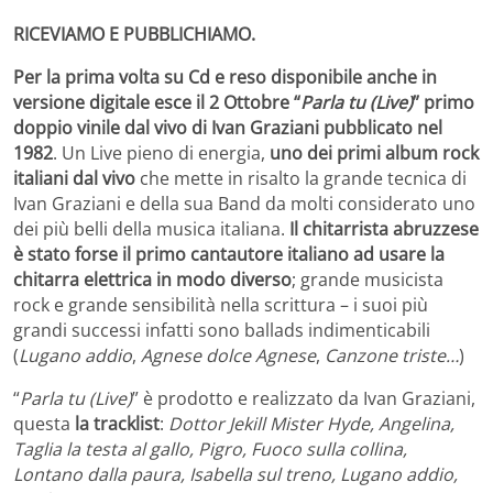
RICEVIAMO E PUBBLICHIAMO.
Per la prima volta su Cd e reso disponibile anche in
versione digitale esce il 2 Ottobre “
Parla tu (Live)
” primo
doppio vinile dal vivo di Ivan Graziani pubblicato nel
1982
. Un Live pieno di energia,
uno dei primi album rock
italiani dal vivo
che mette in risalto la grande tecnica di
Ivan Graziani e della sua Band da molti considerato uno
dei più belli della musica italiana.
Il chitarrista abruzzese
è stato forse il primo cantautore italiano ad usare la
chitarra elettrica in modo diverso
; grande musicista
rock e grande sensibilità nella scrittura – i suoi più
grandi successi infatti sono ballads indimenticabili
(
Lugano addio
,
Agnese dolce Agnese
,
Canzone triste…
)
“
Parla tu (Live)
” è prodotto e realizzato da Ivan Graziani,
questa
la tracklist
:
Dottor Jekill Mister Hyde, Angelina,
Taglia la testa al gallo, Pigro, Fuoco sulla collina,
Lontano dalla paura, Isabella sul treno, Lugano addio,