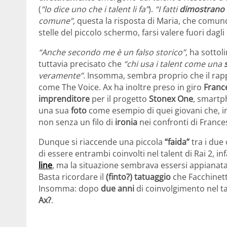
(
“lo dice uno che i talent li fa”
).
“I fatti
dimostrano i
comune”
, questa la risposta di Maria, che co
stelle del piccolo schermo, farsi valere fuori dagli 
“Anche secondo me è un falso storico”
, ha sottol
tuttavia precisato che
“chi usa i talent come una
veramente”
. Insomma, sembra proprio che il rap
come The Voice. Ax ha inoltre preso in giro
Franc
imprenditore
per il progetto
Stonex One
, smartp
una sua
foto
come esempio di quei giovani che, in
non senza un filo di
ironia
nei confronti di France
Dunque si riaccende una piccola
“faida”
tra i due
di essere entrambi coinvolti nel talent di Rai 2, inf
line
, ma la situazione sembrava essersi appianata
Basta ricordare il
(finto?) tatuaggio
che Facchinett
Insomma: dopo
due anni
di coinvolgimento nel ta
Ax?
.