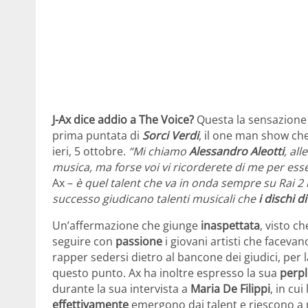
J-Ax dice addio a The Voice?
Questa la sensazione c
prima puntata di
Sorci Verdi
, il one man show ch
ieri, 5 ottobre.
“Mi chiamo
Alessandro Aleotti
, all
musica, ma forse voi vi ricorderete di me per ess
Ax –
è quel talent che va in onda sempre su Rai 2 i
successo giudicano talenti musicali che
i dischi 
Un’affermazione che giunge
inaspettata
, visto c
seguire con
passione
i giovani artisti che facev
rapper sedersi dietro al bancone dei giudici, pe
questo punto. Ax ha inoltre espresso la sua
perpl
durante la sua intervista a
Maria De Filippi
, in cu
effettivamente
emergono dai talent e riescono a 