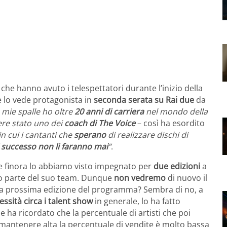
he hanno avuto i telespettatori durante l’inizio della
e lo vede protagonista in
seconda serata su Rai due
da
e mie spalle ho oltre
20 anni di carriera
nel mondo della
ere stato uno dei
coach di The Voice
– così ha esordito
n cui i cantanti che
sperano
di realizzare dischi di
di successo non li faranno mai
“
.
he finora lo abbiamo visto impegnato per
due edizioni
a
ano parte del suo team. Dunque
non vedremo
di nuovo il
r la prossima edizione del programma? Sembra di no, a
essità circa i talent show
in generale, lo ha fatto
i le ha ricordato che la percentuale di artisti che poi
mantenere alta la percentuale di vendite è molto bassa