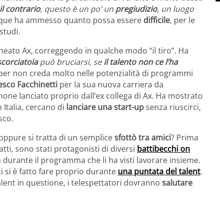
l contrario
, questo è un po’ un
pregiudizio
, un luogo
munque ha ammesso quanto possa essere
difficile
, per le
studi.
ineato Ax, correggendo in qualche modo “il tiro”. Ha
scorciatoia
può bruciarsi, se
il talento non ce l’ha
per non creda molto nelle potenzialità di programmi
esco Facchinetti
per la sua nuova carriera da
hone lanciato proprio dall’ex collega di Ax. Ha mostrato
 Italia, cercano di
lanciare una start-up
senza riuscirci,
sco.
 oppure si tratta di un semplice
sfottò tra amici
? Prima
atti, sono stati protagonisti di diversi
battibecchi on
 durante il programma che li ha visti lavorare insieme.
i si è fatto fare proprio durante
una puntata del talent
.
lent in questione, i telespettatori dovranno
salutare