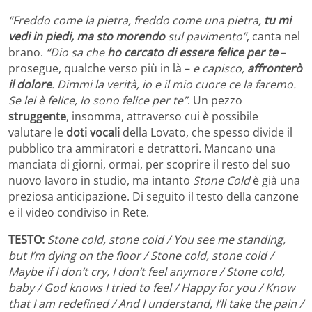
“Freddo come la pietra, freddo come una pietra,
tu mi
vedi in piedi, ma sto morendo
sul pavimento”
, canta nel
brano.
“Dio sa che
ho cercato di essere felice per te
–
prosegue, qualche verso più in là –
e capisco,
affronterò
il dolore
. Dimmi la verità, io e il mio cuore ce la faremo.
Se lei è felice, io sono felice per te”
. Un pezzo
struggente
, insomma, attraverso cui è possibile
valutare le
doti vocali
della Lovato, che spesso divide il
pubblico tra ammiratori e detrattori. Mancano una
manciata di giorni, ormai, per scoprire il resto del suo
nuovo lavoro in studio, ma intanto
Stone Cold
è già una
preziosa anticipazione. Di seguito il testo della canzone
e il video condiviso in Rete.
TESTO:
Stone cold, stone cold / You see me standing,
but I’m dying on the floor / Stone cold, stone cold /
Maybe if I don’t cry, I don’t feel anymore / Stone cold,
baby / God knows I tried to feel / Happy for you / Know
that I am redefined / And I understand, I’ll take the pain /