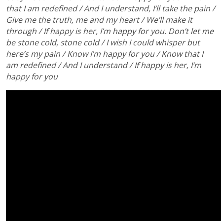
that I am redefined / And I understand, I’ll take the pain /
Give me the truth, me and my heart / We’ll make it
through / If happy is her, I’m happy for you. Don’t let me
be stone cold, stone cold / I wish I could whisper but
here’s my pain / Know I’m happy for you / Know that I
am redefined / And I understand / If happy is her, I’m
happy for you