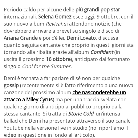
Periodo caldo per alcune delle
più grandi pop star
internazionali:
Selena Gomez
esce oggi, 9 ottobre, con il
suo nuovo album
Revival
, si attendono notizie (che
dovrebbero arrivare a breve) su singolo e disco di
Ariana Grande
e poi c’è lei,
Demi Lovato
, discussa
quanto seguita cantante che proprio in questi giorni sta
tornando alla ribalta grazie all’album
Confident
(in
uscita il prossimo
16 ottobre
), anticipato dal fortunato
singolo
Cool for the Summer
.
Demi è tornata a far parlare di sé non per qualche
gossip
(recentemente si è fatto riferimento a una nuova
canzone del prossimo album
che nasconderebbe un
attacco a Miley Cyrus
) ma per una traccia svelata con
qualche giorno di anticipo al pubblico proprio dalla
stessa cantante. Si tratta di
Stone Cold
, un’intensa
ballad che Demi ha presentato attraverso il suo canale
Youtube nella versione live in studio (noi riportiamo il
video
in questione in fondo all’articolo).