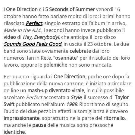
I
One Direction
e i
5 Seconds of Summer
venerdì 16
ottobre hanno fatto parlare molto di loro: i primi hanno
rilasciato
Perfect
, singolo estratto dall’album in arrivo,
Made in the A.M.
, i secondi hanno invece pubblicato il
video
di
Hey, Everybody!
, che anticipa il loro disco
Sounds Good Feels Good
, in uscita il 23 ottobre. Le due
band sono state ovviamente
celebrate
dai loro
numerosi fan in Rete,
“osannate”
per il risultato del loro
lavoro, eppure le
polemiche
non sono mancate.
Per quanto riguarda i
One Direction
, poche ore dopo la
pubblicazione della nuova canzone, è iniziato a circolare
on line un
mash-up diventato virale
, in cui è possibile
ascoltare
Perfect
accostata a
Style
, il successo di
Taylor
Swift
pubblicato nell’album
1989
. Riportiamo di seguito
l’audio dei due pezzi: in effetti la somiglianza è davvero
impressionante
, soprattutto nella parte del
ritornello
,
ma anche le
pause
delle musica sono pressoché
identiche
.