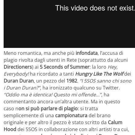
Meno romantica, ma anche più
infondata
, l’accusa di
plagio rivolta dagli utenti in Rete (soprattutto da alcuni
Directioners
) ai
5 Seconds of Summer
: la loro
Hey,
Everybody!
ha ricordato a tanti
Hungry Like The Wolf
dei
Duran Duran
, un pezzo del
1982
.
“I 5SOS sanno chi sono
i Duran Duran?”
, ha ironizzato qualcuno su Twitter.
“Oddio ma è identica! Questo mi offende…”
, ha
commentanto ancora un’altra utente. Ma in questo
caso n
on si può parlare di plagio
: si tratta
semplicemente di una
campionatura
del brano
originale e per altro il pezzo è stato scritto da
Calum
Hood
dei 5SOS in collaborazione con altri artisti tra cui,