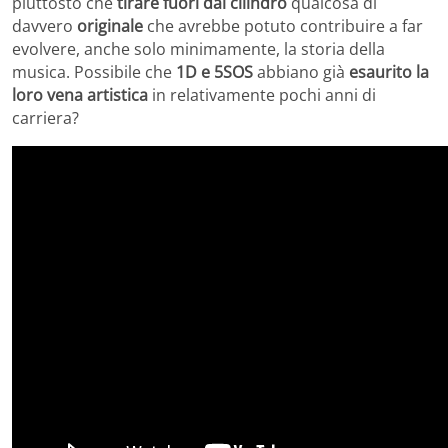
piuttosto che
tirare fuori dal cilindro
qualcosa di
davvero
originale
che avrebbe potuto contribuire a far
evolvere, anche solo minimamente, la storia della
musica. Possibile che
1D e 5SOS
abbiano già
esaurito la
loro vena artistica
in relativamente pochi anni di
carriera?