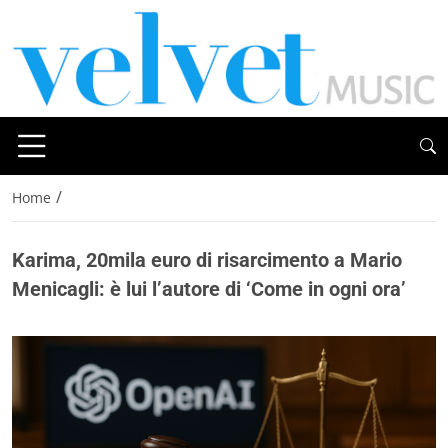
/
Home
Karima, 20mila euro di risarcimento a Mario
Menicagli: è lui l’autore di ‘Come in ogni ora’