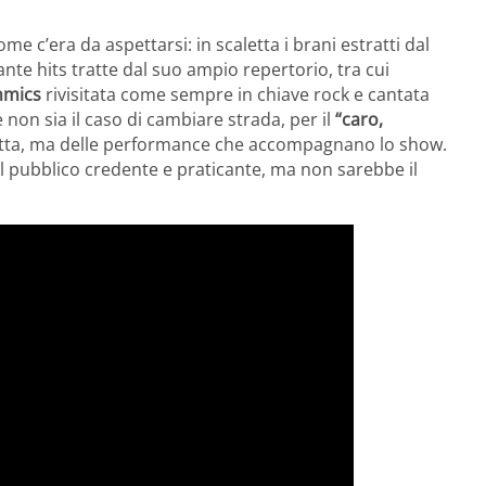
come c’era da aspettarsi: in scaletta i brani estratti dal
nte hits tratte dal suo ampio repertorio, tra cui
hmics
rivisitata come sempre in chiave rock e cantata
 non sia il caso di cambiare strada, per il
“caro,
letta, ma delle performance che accompagnano lo show.
r il pubblico credente e praticante, ma non sarebbe il