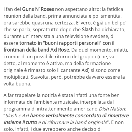
I fan dei
Guns N’ Roses
non aspettano altro: la fatidica
reunion della band, prima annunciata e poi smentita,
ora sarebbe quasi una certezza. E’ vero, è già un bel po’
che se parla, soprattutto dopo che
Slash
ha dichiarato,
durante un’intervista a una televisione svedese, di
essere
tornato in “buoni rapporti personali” con il
frontman della band Axl Rose
. Da quel momento, infatti,
i rumor di un possibile ritorno del gruppo (che, va
detto, al momento è attivo, ma della formazione
originale è rimasto solo il cantante Axl) si sono come
moltiplicati. Stavolta, però, potrebbe davvero essere la
volta buona.
A far trapelare la notizia è stata infatti una fonte ben
informata dell’ambiente musicale, interpellata dal
programma di intrattenimento americano
Dish Nation
:
“
Slash e Axl
hanno verbalmente concordato di rimettere
insieme il tutto
e di riformare la band originale
“. E non
solo. infatti, i due avrebbero anche deciso di