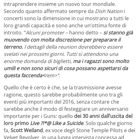
intraprendere insieme un nuovo tour mondiale.
Secondo quanto affermato sempre da
Dish Nation
i
concerti sono la dimensione in cui mostrano a tutti le
loro grandi capacità e sono anche un’ottima fonte di
introito. “
Alcuni promoter
– hanno detto –
si stanno già
muovendo con molta discrezione per preparare il
terreno.
I dettagli della reunion dovrebbero essere
svelati nei prossimi giorni. Tutti si attendono una
enorme domanda di biglietti,
ma i ragazzi sono molto
umili e non sono sicuri di cosa possano aspettarsi da
questa faccenda<
/em>”.
Quello che è certo è che, se la trasmissione avesse
ragione, questo sarebbe probabilmente uno tra gli
eventi più importanti del 2016, senza contare che
sarebbe anche il modo di festeggiare un anniversario
importante per i Guns: quello
dei 30 anni dall’uscita del
loro primo
Live ?!*@ Like a Suicide
. Solo qualche giorno
fa,
Scott Weiland
, ex voce degli Stone Temple Pilots e dei
Velvet Revolver, in una lunga intervista concessa ad