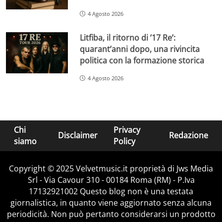
4 Agosto 2026
Litfiba, il ritorno di ’17 Re’:
quarant’anni dopo, una rivincita
politica con la formazione storica
4 Agosto 2026
Chi
Privacy
Disclaimer
Redazione
siamo
Policy
Copyright © 2025 Velvetmusic.it proprietà di Jws Media
Srl - Via Cavour 310 - 00184 Roma (RM) - P.Iva
17132921002 Questo blog non è una testata
giornalistica, in quanto viene aggiornato senza alcuna
periodicità. Non può pertanto considerarsi un prodotto