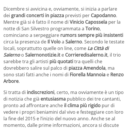
Dicembre si avvicina e, ovviamente, si inizia a parlare
dei
grandi concerti in piazza
previsti per
Capodanno
.
Mentre già si è fatto il nome di
Vinicio Capossela
per la
notte di San Silvestro programmata a
Torino
,
cominciano a serpeggiare
rumors sempre più insistenti
circa la presenza de
Il Volo
a
Salerno
. Secondo le testate
locali, soprattutto quelle on line, come
La Città di
Salerno
o
Salernonotizie.it
e
Corrieredisalerno.it
, il trio
sarebbe tra gli artisti
più quotati
tra quelli che
dovrebbero salire sul palco di
piazza Amendola
, ma
sono stati fatti anche i nomi di
Fiorella Mannoia
e
Renzo
Arbore
.
Si tratta di
indiscrezioni
, certo, ma ovviamente è un tipo
di notizia che già
entusiasma
pubblico dei tre cantanti,
pronto ad affrontare anche
il clima più rigido
pur di
vedere i propri beniamini dal vivo e festeggiare con loro
la fine del 2015 e l’inizio del nuovo anno. Anche se al
momento, dalle prime informazioni, ancora si discute