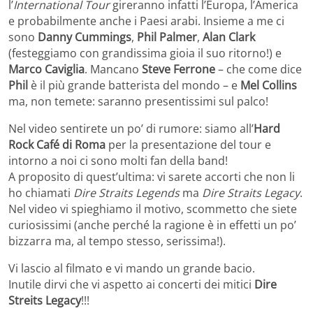
l’
International Tour
gireranno infatti l’Europa, l’America
e probabilmente anche i Paesi arabi. Insieme a me ci
sono
Danny Cummings
,
Phil Palmer
,
Alan Clark
(festeggiamo con grandissima gioia il suo ritorno!) e
Marco Caviglia
. Mancano
Steve Ferrone
– che come dice
Phil
è il più grande batterista del mondo – e
Mel Collins
ma, non temete: saranno presentissimi sul palco!
Nel video sentirete un po’ di rumore: siamo all’
Hard
Rock Café di Roma
per la presentazione del tour e
intorno a noi ci sono molti fan della band!
A proposito di quest’ultima: vi sarete accorti che non li
ho chiamati
Dire Straits Legends
ma
Dire Straits Legacy
.
Nel video vi spieghiamo il motivo, scommetto che siete
curiosissimi (anche perché la ragione è in effetti un po’
bizzarra ma, al tempo stesso, serissima!).
Vi lascio al filmato e vi mando un grande bacio.
Inutile dirvi che vi aspetto ai concerti dei mitici
Dire
Streits Legacy
!!!