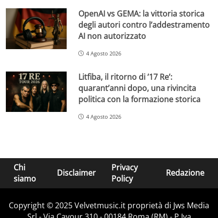
OpenAI vs GEMA: la vittoria storica
degli autori contro l’addestramento
AI non autorizzato
4 Agosto 2026
Litfiba, il ritorno di ’17 Re’:
quarant’anni dopo, una rivincita
politica con la formazione storica
4 Agosto 2026
Chi
Privacy
Disclaimer
Redazione
siamo
Policy
Copyright © 2025 Velvetmusic.it proprietà di Jws Media
Srl - Via Cavour 310 - 00184 Roma (RM) - P.Iva