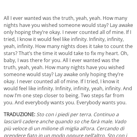
All I ever wanted was the truth, yeah, yeah. How many
nights have you wished someone would stay? Lay awake
only hoping they’re okay. I never counted all of mine. If I
tried, I know it would feel like infinity. Infinity, infinity,
yeah, infinity. How many nights does it take to count the
stars? That’s the time it would take to fix my heart. Oh,
baby, I was there for you. All I ever wanted was the
truth, yeah, yeah. How many nights have you wished
someone would stay? Lay awake only hoping they’re
okay. I never counted all of mine. If I tried, I know it
would feel like infinity. Infinity, infinity, yeah, infinity. And
now I’m one step closer to being. Two steps far from
you. And everybody wants you. Everybody wants you.
TRADUZIONE:
Sto con i piedi per terra. Continuo a
lasciarli cadere anche quando so che farà male. Vado
più veloce di un milione di miglia all’ora. Cercando di
prendere fiato in un modo oppure nell’altro. Sto con i