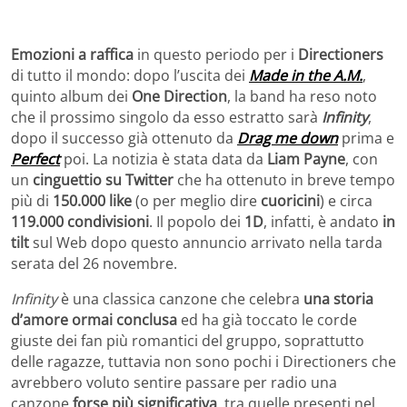
Emozioni a raffica
in questo periodo per i
Directioners
di tutto il mondo: dopo l’uscita dei
Made in the A.M.
,
quinto album dei
One Direction
, la band ha reso noto
che il prossimo singolo da esso estratto sarà
Infinity
,
dopo il successo già ottenuto da
Drag me down
prima e
Perfect
poi. La notizia è stata data da
Liam Payne
, con
un
cinguettio su Twitter
che ha ottenuto in breve tempo
più di
150.000 like
(o per meglio dire
cuoricini
) e circa
119.000 condivisioni
. Il popolo dei
1D
, infatti, è andato
in
tilt
sul Web dopo questo annuncio arrivato nella tarda
serata del 26 novembre.
Infinity
è una classica canzone che celebra
una storia
d’amore ormai conclusa
ed ha già toccato le corde
giuste dei fan più romantici del gruppo, soprattutto
delle ragazze, tuttavia non sono pochi i Directioners che
avrebbero voluto sentire passare per radio una
canzone
forse più significativa
, tra quelle presenti nel