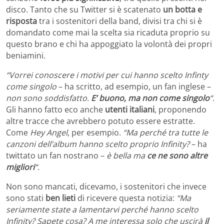
disco. Tanto che su Twitter si è scatenato
un botta e
risposta
tra i sostenitori della band, divisi tra chi si è
domandato come mai la scelta sia ricaduta proprio su
questo brano e chi ha appoggiato la volontà dei propri
beniamini.
“Vorrei conoscere i motivi per cui hanno scelto Infinty
come singolo
– ha scritto, ad esempio, un fan inglese –
non sono soddisfatto.
E’ buono, ma non come singolo
“
.
Gli hanno fatto eco anche
utenti italiani
, proponendo
altre tracce che avrebbero potuto essere estratte.
Come
Hey Angel
, per esempio.
“Ma perché tra tutte le
canzoni dell’album hanno scelto proprio Infinity?
– ha
twittato un fan nostrano –
è bella ma
ce ne sono altre
migliori
“
.
Non sono mancati, dicevamo, i sostenitori che invece
sono stati
ben lieti
di ricevere questa notizia:
“Ma
seriamente state a lamentarvi perché hanno scelto
Infinity? Sapete cosa? A me interessa solo che uscirà
il