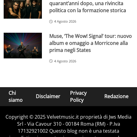
quarant’anni dopo, una rivincita
politica con la formazione storica
4 Agosto 2026
Muse, ‘The Wow! Signal’ tour: nuovo
album e omaggio a Morricone alla
prima negli States
4 Agosto 2026
Chi
Privacy
Disclaimer
Redazione
siamo
Policy
Copyright © 2025 Velvetmusic.it proprietà di Jws Media
Srl - Via Cavour 310 - 00184 Roma (RM) - P.Iva
17132921002 Questo blog non è una testata