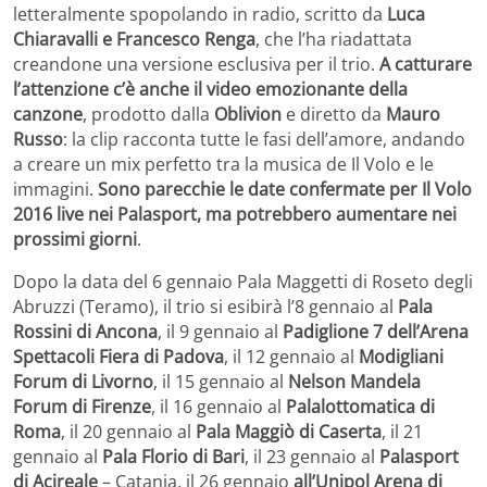
letteralmente spopolando in radio, scritto da
Luca
Chiaravalli e Francesco Renga
, che l’ha riadattata
creandone una versione esclusiva per il trio.
A catturare
l’attenzione c’è anche il video emozionante della
canzone
, prodotto dalla
Oblivion
e diretto da
Mauro
Russo
: la clip racconta tutte le fasi dell’amore, andando
a creare un mix perfetto tra la musica de Il Volo e le
immagini.
Sono parecchie le date confermate per Il Volo
2016 live nei Palasport, ma potrebbero aumentare nei
prossimi giorni
.
Dopo la data del 6 gennaio Pala Maggetti di Roseto degli
Abruzzi (Teramo), il trio si esibirà l’8 gennaio al
Pala
Rossini di Ancona
, il 9 gennaio al
Padiglione 7 dell’Arena
Spettacoli Fiera di Padova
, il 12 gennaio al
Modigliani
Forum di Livorno
, il 15 gennaio al
Nelson Mandela
Forum di Firenze
, il 16 gennaio al
Palalottomatica di
Roma
, il 20 gennaio al
Pala Maggiò di Caserta
, il 21
gennaio al
Pala Florio di Bari
, il 23 gennaio al
Palasport
di Acireale
– Catania, il 26 gennaio
all’Unipol Arena di