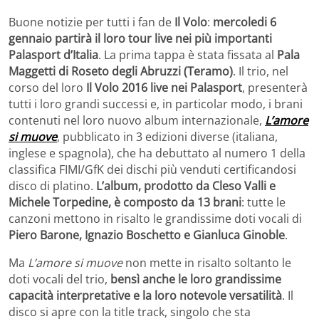
Buone notizie per tutti i fan de
Il Volo
:
mercoledi 6
gennaio partirà il loro tour live nei più importanti
Palasport d’Italia
. La prima tappa è stata fissata al
Pala
Maggetti di Roseto degli Abruzzi (Teramo)
. Il trio, nel
corso del loro
Il Volo 2016 live nei Palasport
, presenterà
tutti i loro grandi successi e, in particolar modo, i brani
contenuti nel loro nuovo album internazionale,
L’amore
si muove
, pubblicato in 3 edizioni diverse (italiana,
inglese e spagnola), che ha debuttato al numero 1 della
classifica FIMI/GfK dei dischi più venduti certificandosi
disco di platino.
L’album, prodotto da Cleso Valli e
Michele Torpedine, è composto da 13 brani
: tutte le
canzoni mettono in risalto le grandissime doti vocali di
Piero Barone, Ignazio Boschetto e Gianluca Ginoble
.
Ma
L’amore si muove
non mette in risalto soltanto le
doti vocali del trio,
bensì anche le loro grandissime
capacità interpretative e la loro notevole versatilità
. Il
disco si apre con la title track, singolo che sta